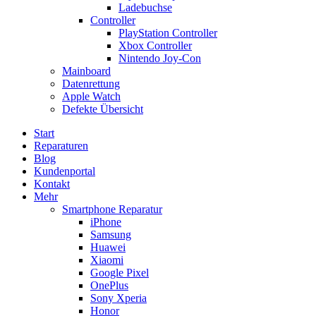
Ladebuchse
Controller
PlayStation Controller
Xbox Controller
Nintendo Joy-Con
Mainboard
Datenrettung
Apple Watch
Defekte Übersicht
Start
Reparaturen
Blog
Kundenportal
Kontakt
Mehr
Smartphone Reparatur
iPhone
Samsung
Huawei
Xiaomi
Google Pixel
OnePlus
Sony Xperia
Honor