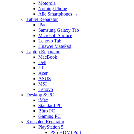
Motorola
Nothing Phone
Alle Smartphones →
Tablet Reparatur
iPad
Samsung Galaxy Tab
Microsoft Surface
Lenovo Tab
Huawei MatePad
Laptop Reparatur
MacBook
Dell
HP
Acer
ASUS
MSI
Lenovo
Desktop & PC
iMac
Standard PC
Büro PC
Gaming PC
Konsolen Reparatur
PlayStation 5
PS5 HDMI Port