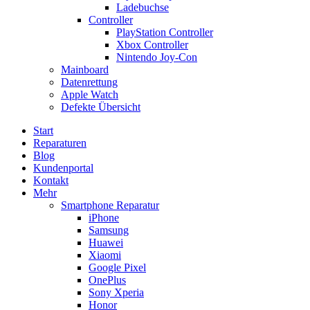
Ladebuchse
Controller
PlayStation Controller
Xbox Controller
Nintendo Joy-Con
Mainboard
Datenrettung
Apple Watch
Defekte Übersicht
Start
Reparaturen
Blog
Kundenportal
Kontakt
Mehr
Smartphone Reparatur
iPhone
Samsung
Huawei
Xiaomi
Google Pixel
OnePlus
Sony Xperia
Honor