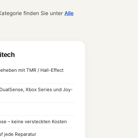
Kategorie finden Sie unter
Alle
litech
 beheben mit TMR / Hall-Effect
5 DualSense, Xbox Series und Joy-
ose – keine versteckten Kosten
uf jede Reparatur