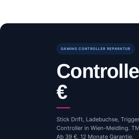
Skip
to
Start
Reparaturen
B
content
GAMING CONTROLLER REPARATUR
Controlle
€
Stick Drift, Ladebuchse, Trigg
Controller in Wien-Meidling. T
Ab 39 €, 12 Monate Garantie.