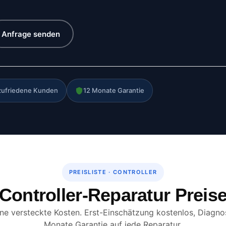
Anfrage senden
zufriedene Kunden
12 Monate Garantie
PREISLISTE · CONTROLLER
Controller-Reparatur Preis
hne versteckte Kosten. Erst-Einschätzung kostenlos, Diagno
Monate Garantie auf jede Reparatur.