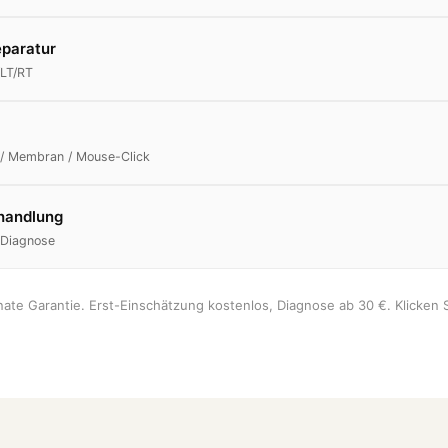
eparatur
/LT/RT
 / Membran / Mouse-Click
handlung
 Diagnose
onate Garantie. Erst-Einschätzung kostenlos, Diagnose ab 30 €. Klicken S