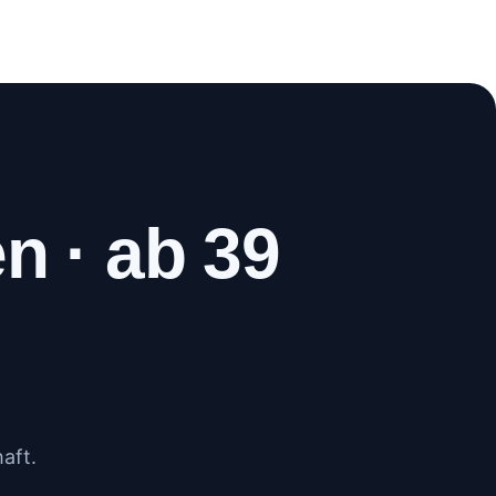
WhatsApp
Anrufen
n · ab 39
aft.