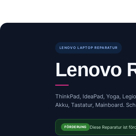
Skip
to
Start
Reparaturen
B
content
LENOVO LAPTOP REPARATUR
Lenovo R
ThinkPad, IdeaPad, Yoga, Legion
Akku, Tastatur, Mainboard. Schn
Diese Reparatur ist fö
FÖRDERUNG