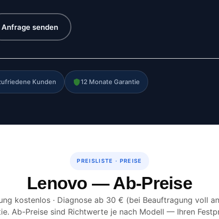
Anfrage senden
zufriedene Kunden
12 Monate Garantie
PREISLISTE · PREISE
Lenovo — Ab-Preise
ung kostenlos · Diagnose ab 30 € (bei Beauftragung voll an
e. Ab-Preise sind Richtwerte je nach Modell — Ihren Festp