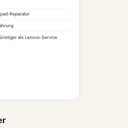
hpad-Reparatur
fahrung
günstiger als Lenovo-Service
er