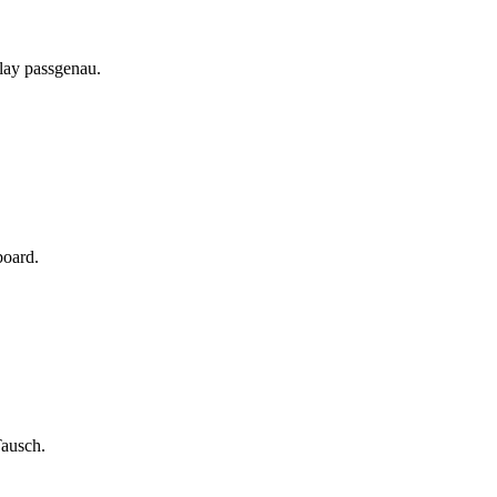
lay passgenau.
board.
Tausch.