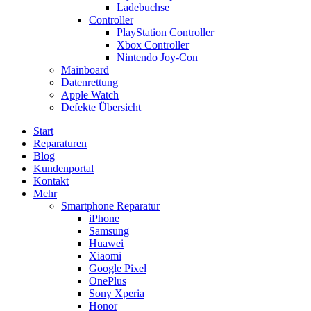
Ladebuchse
Controller
PlayStation Controller
Xbox Controller
Nintendo Joy-Con
Mainboard
Datenrettung
Apple Watch
Defekte Übersicht
Start
Reparaturen
Blog
Kundenportal
Kontakt
Mehr
Smartphone Reparatur
iPhone
Samsung
Huawei
Xiaomi
Google Pixel
OnePlus
Sony Xperia
Honor