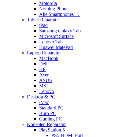
Motorola
Nothing Phone
Alle Smartphones →
Tablet Reparatur
iPad
Samsung Galaxy Tab
Microsoft Surface
Lenovo Tab
Huawei MatePad
Laptop Reparatur
MacBook
Dell
HP
Acer
ASUS
MSI
Lenovo
Desktop & PC
iMac
Standard PC
Büro PC
Gaming PC
Konsolen Reparatur
PlayStation 5
PS5 HDMI Port