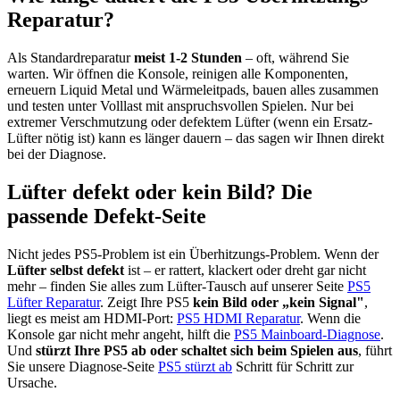
Reparatur?
Als Standardreparatur
meist 1-2 Stunden
– oft, während Sie
warten. Wir öffnen die Konsole, reinigen alle Komponenten,
erneuern Liquid Metal und Wärmeleitpads, bauen alles zusammen
und testen unter Volllast mit anspruchsvollen Spielen. Nur bei
extremer Verschmutzung oder defektem Lüfter (wenn ein Ersatz-
Lüfter nötig ist) kann es länger dauern – das sagen wir Ihnen direkt
bei der Diagnose.
Lüfter defekt oder kein Bild? Die
passende Defekt-Seite
Nicht jedes PS5-Problem ist ein Überhitzungs-Problem. Wenn der
Lüfter selbst defekt
ist – er rattert, klackert oder dreht gar nicht
mehr – finden Sie alles zum Lüfter-Tausch auf unserer Seite
PS5
Lüfter Reparatur
. Zeigt Ihre PS5
kein Bild oder „kein Signal"
,
liegt es meist am HDMI-Port:
PS5 HDMI Reparatur
. Wenn die
Konsole gar nicht mehr angeht, hilft die
PS5 Mainboard-Diagnose
.
Und
stürzt Ihre PS5 ab oder schaltet sich beim Spielen aus
, führt
Sie unsere Diagnose-Seite
PS5 stürzt ab
Schritt für Schritt zur
Ursache.