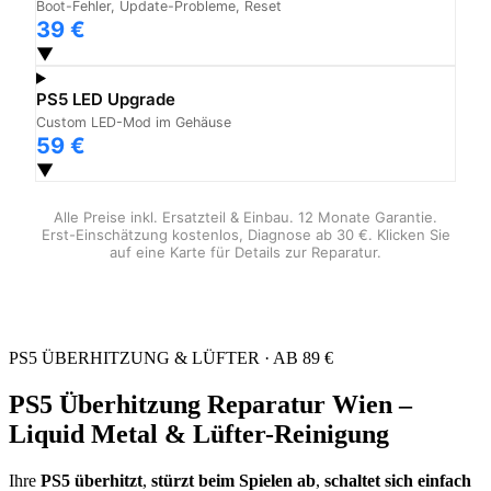
Boot-Fehler, Update-Probleme, Reset
39 €
▼
PS5 LED Upgrade
Custom LED-Mod im Gehäuse
59 €
▼
Alle Preise inkl. Ersatzteil & Einbau. 12 Monate Garantie.
Erst-Einschätzung kostenlos, Diagnose ab 30 €. Klicken Sie
auf eine Karte für Details zur Reparatur.
PS5 ÜBERHITZUNG & LÜFTER · AB 89 €
PS5 Überhitzung Reparatur Wien –
Liquid Metal & Lüfter-Reinigung
Ihre
PS5 überhitzt
,
stürzt beim Spielen ab
,
schaltet sich einfach