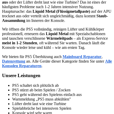
aus
oder der Lüfter dreht laut wie eine Turbine? Das ist eines der
häufigsten Probleme nach 1-2 Jahren intensiver Nutzung.
Hauptursache: das
Liquid Metal (Flüssigmetallpaste)
auf der APU
trocknet aus oder verteilt sich ungleichmäßig, dazu kommt
Staub-
Ansammlung
im Inneren der Konsole.
Wir öffnen die PS5 vollständig, reinigen Lüfter und Kühlkörper
professionell, erneuern das
Liquid Metal
mit Spezialschablonen
und tauschen verschlissene
Wärmeleitpads
– als Express-Service
meist in 1-2 Stunden
, oft während Sie warten. Danach läuft die
Konsole wieder leise und kühl – wie am ersten Tag.
Wir bieten für PS5 Überhitzung auch
Mainboard Reparatur
,
Datenrettung
an. Alle Geräte dieser Kategorie finden Sie unter
Alle
Konsolen Reparaturen
.
Unsere Leistungen
PS5 schaltet sich plötzlich ab
PS5 stürzt ab beim Spielen / Zocken
PS5 geht während des Spielens einfach aus
Warnmeldung „PS5 muss abkühlen"
Lüfter dreht laut wie eine Turbine
Spielabbrüche bei intensiven Spielen
Konsole wird sehr warm