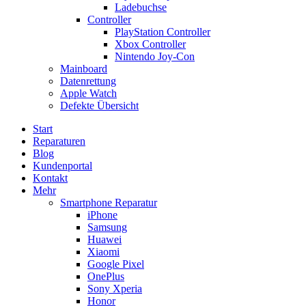
Ladebuchse
Controller
PlayStation Controller
Xbox Controller
Nintendo Joy-Con
Mainboard
Datenrettung
Apple Watch
Defekte Übersicht
Start
Reparaturen
Blog
Kundenportal
Kontakt
Mehr
Smartphone Reparatur
iPhone
Samsung
Huawei
Xiaomi
Google Pixel
OnePlus
Sony Xperia
Honor