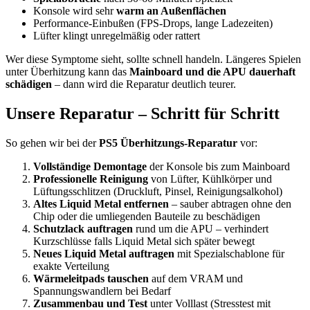
Konsole wird sehr
warm an Außenflächen
Performance-Einbußen (FPS-Drops, lange Ladezeiten)
Lüfter klingt unregelmäßig oder rattert
Wer diese Symptome sieht, sollte schnell handeln. Längeres Spielen
unter Überhitzung kann das
Mainboard und die APU dauerhaft
schädigen
– dann wird die Reparatur deutlich teurer.
Unsere Reparatur – Schritt für Schritt
So gehen wir bei der
PS5 Überhitzungs-Reparatur
vor:
Vollständige Demontage
der Konsole bis zum Mainboard
Professionelle Reinigung
von Lüfter, Kühlkörper und
Lüftungsschlitzen (Druckluft, Pinsel, Reinigungsalkohol)
Altes Liquid Metal entfernen
– sauber abtragen ohne den
Chip oder die umliegenden Bauteile zu beschädigen
Schutzlack auftragen
rund um die APU – verhindert
Kurzschlüsse falls Liquid Metal sich später bewegt
Neues Liquid Metal auftragen
mit Spezialschablone für
exakte Verteilung
Wärmeleitpads tauschen
auf dem VRAM und
Spannungswandlern bei Bedarf
Zusammenbau und Test
unter Volllast (Stresstest mit