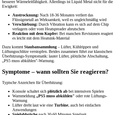
besserer Wärmeleitfähigkeit. Allerdings ist Liquid Metal nicht für die
Ewigkeit:
Austrocknung:
Nach 18-36 Monaten verliert das
Flüssigmetall an Wirksamkeit, weil es ungleichmäßig wird
Verschiebung:
Durch Vibration kann es sich auf dem Chip
verlagern oder vom Heatspreader abrutschen
Reaktion mit dem Kupfer:
Bei manchen Revisionen reagiert
es leicht mit dem Heatsink-Material
Dazu kommt
Staubansammlung
– Lüfter, Kühlrippen und
Lüftungsschlitze verstopfen. Beides zusammen führt zur klassischen
Überhitzungs-Symptomatik: lauter Lüfter, plötzliche Abschaltung,
„PS5 muss abkühlen"-Warnung.
Symptome – wann sollten Sie reagieren?
Typische Anzeichen für Überhitzung:
Konsole schaltet sich
plötzlich ab
bei intensiven Spielen
Warnmeldung
„PS5 muss abkühlen"
oder rote Lüftungs-
Warnung
Lüfter dreht laut wie eine
Turbine
, auch bei einfachen
Anwendungen
Spielabbrüche
nach 30-60 Minuten Spielzeit