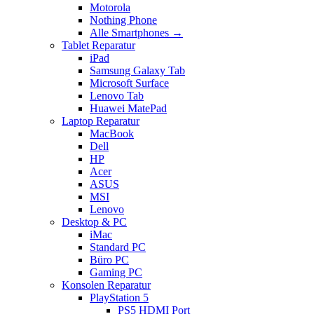
Motorola
Nothing Phone
Alle Smartphones →
Tablet Reparatur
iPad
Samsung Galaxy Tab
Microsoft Surface
Lenovo Tab
Huawei MatePad
Laptop Reparatur
MacBook
Dell
HP
Acer
ASUS
MSI
Lenovo
Desktop & PC
iMac
Standard PC
Büro PC
Gaming PC
Konsolen Reparatur
PlayStation 5
PS5 HDMI Port