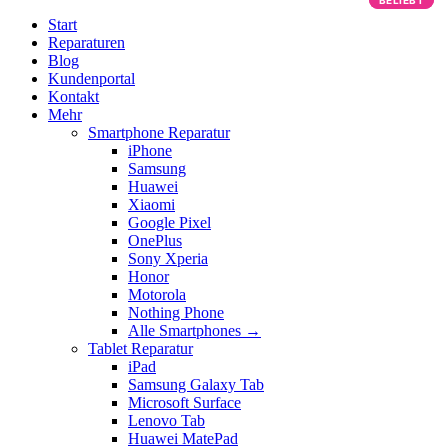
BELIEBT
BELIEBT
Start
Reparaturen
Blog
Kundenportal
Kontakt
Mehr
Smartphone Reparatur
iPhone
Samsung
Huawei
Xiaomi
Google Pixel
OnePlus
Sony Xperia
Honor
Motorola
Nothing Phone
Alle Smartphones →
Tablet Reparatur
iPad
Samsung Galaxy Tab
Microsoft Surface
Lenovo Tab
Huawei MatePad