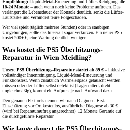
Empfehlung:
Liquid-Metal-Erneuerung und Lüfter-Reinigung alle
18-24 Monate
– auch wenn noch keine Probleme auftreten. Das
verlängert die Lebensdauer der Konsole deutlich, senkt die Lüfter-
Lautstärke und verhindert teure Folgeschäden.
Wer viel spielt (täglich mehrere Stunden) oder in staubigen
Umgebungen, sollte das Intervall sogar verkürzen. Ein neuer PS5
kostet 500+ €, eine Wartung deutlich weniger.
Was kostet die PS5 Überhitzungs-
Reparatur in Wien-Meidling?
Unsere
PS5 Überhitzungs-Reparatur startet ab 89 €
– inklusive
vollständiger Innenreinigung, Liquid-Metal-Erneuerung und
Funktionstest. Wenn zusätzlich Wärmeleitpads getauscht werden
müssen oder der Lüfter selbst defekt ist (Lager rattert, dreht
ungleichmäßig), kommt ein Aufpreis je nach Aufwand dazu.
Den genauen Festpreis nennen wir nach Diagnose. Erst-
Einschätzung vor Ort kostenlos, ausführliche Diagnose ab 30 €
(wird bei Reparaturauftrag angerechnet). 12 Monate Garantie auf
die durchgeführte Reparatur.
Wie lange dauert die PS5 Überhitzungs-