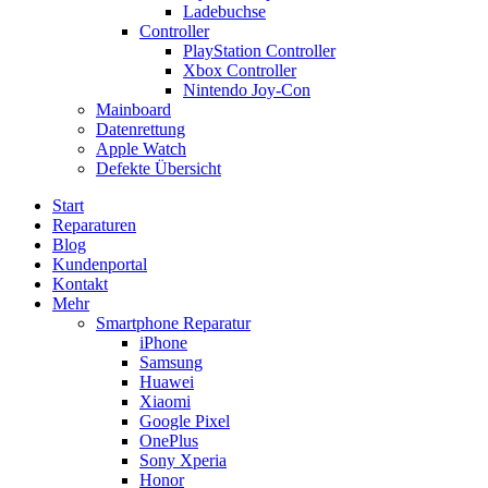
Ladebuchse
Controller
PlayStation Controller
Xbox Controller
Nintendo Joy-Con
Mainboard
Datenrettung
Apple Watch
Defekte Übersicht
Start
Reparaturen
Blog
Kundenportal
Kontakt
Mehr
Smartphone Reparatur
iPhone
Samsung
Huawei
Xiaomi
Google Pixel
OnePlus
Sony Xperia
Honor