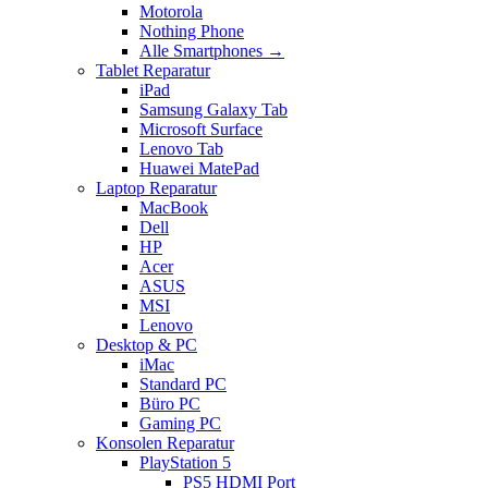
Motorola
Nothing Phone
Alle Smartphones →
Tablet Reparatur
iPad
Samsung Galaxy Tab
Microsoft Surface
Lenovo Tab
Huawei MatePad
Laptop Reparatur
MacBook
Dell
HP
Acer
ASUS
MSI
Lenovo
Desktop & PC
iMac
Standard PC
Büro PC
Gaming PC
Konsolen Reparatur
PlayStation 5
PS5 HDMI Port