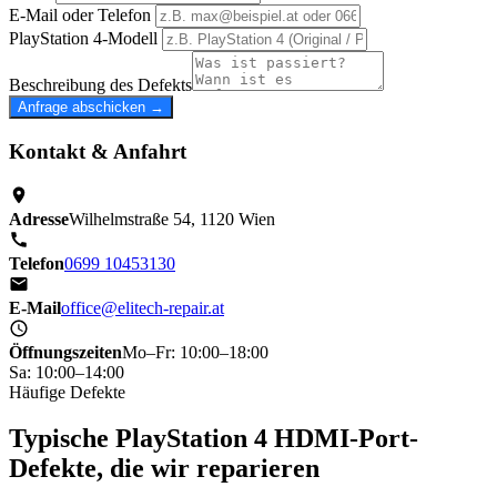
E-Mail oder Telefon
PlayStation 4-Modell
Beschreibung des Defekts
Anfrage abschicken →
Kontakt & Anfahrt
Adresse
Wilhelmstraße 54, 1120 Wien
Telefon
0699 10453130
E-Mail
office@elitech-repair.at
Öffnungszeiten
Mo–Fr: 10:00–18:00
Sa: 10:00–14:00
Häufige Defekte
Typische PlayStation 4 HDMI-Port-
Defekte, die wir reparieren