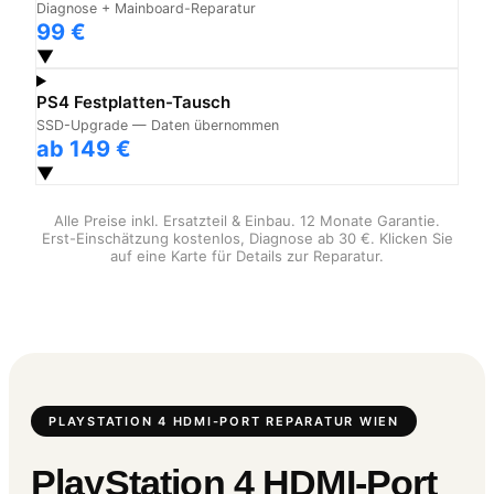
Diagnose + Mainboard-Reparatur
99 €
▼
PS4 Festplatten-Tausch
SSD-Upgrade — Daten übernommen
ab 149 €
▼
Alle Preise inkl. Ersatzteil & Einbau. 12 Monate Garantie.
Erst-Einschätzung kostenlos, Diagnose ab 30 €. Klicken Sie
auf eine Karte für Details zur Reparatur.
PLAYSTATION 4 HDMI-PORT REPARATUR WIEN
PlayStation 4 HDMI-Port