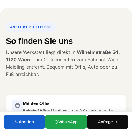
ANFAHRT ZU ELITECH
So finden Sie uns
Unsere Werkstatt liegt direkt in
Wilhelmstraße 54,
1120 Wien
– nur 2 Gehminuten vom Bahnhof Wien
Meidling entfernt. Bequem mit Öffis, Auto oder zu
Fuß erreichbar.
Mit den Öffis
🚇
Bahnhof Wien Meidling
– nur 2 Gehminuten. S-
Bahn, U6, Straßenbahn und mehrere Buslinien
Anrufen
WhatsApp
Anfrage →
halten direkt am Bahnhof.