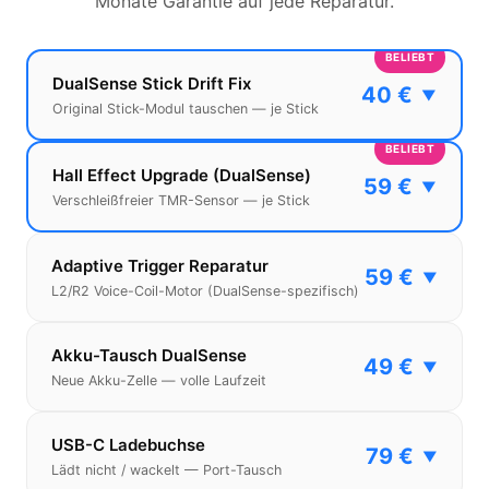
Monate Garantie auf jede Reparatur.
BELIEBT
DualSense Stick Drift Fix
40 €
▼
Original Stick-Modul tauschen — je Stick
BELIEBT
Hall Effect Upgrade (DualSense)
59 €
▼
Verschleißfreier TMR-Sensor — je Stick
Adaptive Trigger Reparatur
59 €
▼
L2/R2 Voice-Coil-Motor (DualSense-spezifisch)
Akku-Tausch DualSense
49 €
▼
Neue Akku-Zelle — volle Laufzeit
USB-C Ladebuchse
79 €
▼
Lädt nicht / wackelt — Port-Tausch