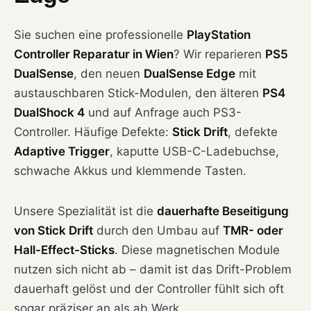
Sie suchen eine professionelle
PlayStation
Controller Reparatur in Wien
? Wir reparieren
PS5
DualSense
, den neuen
DualSense Edge
mit
austauschbaren Stick-Modulen, den älteren
PS4
DualShock 4
und auf Anfrage auch PS3-
Controller. Häufige Defekte:
Stick Drift
, defekte
Adaptive Trigger
, kaputte USB-C-Ladebuchse,
schwache Akkus und klemmende Tasten.
Unsere Spezialität ist die
dauerhafte Beseitigung
von Stick Drift
durch den Umbau auf
TMR- oder
Hall-Effect-Sticks
. Diese magnetischen Module
nutzen sich nicht ab – damit ist das Drift-Problem
dauerhaft gelöst und der Controller fühlt sich oft
sogar präziser an als ab Werk.