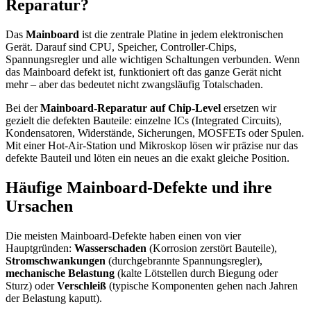
Reparatur?
Das
Mainboard
ist die zentrale Platine in jedem elektronischen
Gerät. Darauf sind CPU, Speicher, Controller-Chips,
Spannungsregler und alle wichtigen Schaltungen verbunden. Wenn
das Mainboard defekt ist, funktioniert oft das ganze Gerät nicht
mehr – aber das bedeutet nicht zwangsläufig Totalschaden.
Bei der
Mainboard-Reparatur auf Chip-Level
ersetzen wir
gezielt die defekten Bauteile: einzelne ICs (Integrated Circuits),
Kondensatoren, Widerstände, Sicherungen, MOSFETs oder Spulen.
Mit einer Hot-Air-Station und Mikroskop lösen wir präzise nur das
defekte Bauteil und löten ein neues an die exakt gleiche Position.
Häufige Mainboard-Defekte und ihre
Ursachen
Die meisten Mainboard-Defekte haben einen von vier
Hauptgründen:
Wasserschaden
(Korrosion zerstört Bauteile),
Stromschwankungen
(durchgebrannte Spannungsregler),
mechanische Belastung
(kalte Lötstellen durch Biegung oder
Sturz) oder
Verschleiß
(typische Komponenten gehen nach Jahren
der Belastung kaputt).