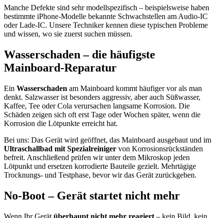
Manche Defekte sind sehr modellspezifisch – beispielsweise haben
bestimmte iPhone-Modelle bekannte Schwachstellen am Audio-IC
oder Lade-IC. Unsere Techniker kennen diese typischen Probleme
und wissen, wo sie zuerst suchen müssen.
Wasserschaden – die häufigste
Mainboard-Reparatur
Ein
Wasserschaden
am Mainboard kommt häufiger vor als man
denkt. Salzwasser ist besonders aggressiv, aber auch Süßwasser,
Kaffee, Tee oder Cola verursachen langsame Korrosion. Die
Schäden zeigen sich oft erst Tage oder Wochen später, wenn die
Korrosion die Lötpunkte erreicht hat.
Bei uns: Das Gerät wird geöffnet, das Mainboard ausgebaut und im
Ultraschallbad mit Spezialreiniger
von Korrosionsrückständen
befreit. Anschließend prüfen wir unter dem Mikroskop jeden
Lötpunkt und ersetzen korrodierte Bauteile gezielt. Mehrtägige
Trocknungs- und Testphase, bevor wir das Gerät zurückgeben.
No-Boot – Gerät startet nicht mehr
Wenn Ihr Gerät
überhaupt nicht mehr reagiert
– kein Bild, kein