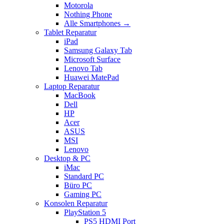
Motorola
Nothing Phone
Alle Smartphones →
Tablet Reparatur
iPad
Samsung Galaxy Tab
Microsoft Surface
Lenovo Tab
Huawei MatePad
Laptop Reparatur
MacBook
Dell
HP
Acer
ASUS
MSI
Lenovo
Desktop & PC
iMac
Standard PC
Büro PC
Gaming PC
Konsolen Reparatur
PlayStation 5
PS5 HDMI Port