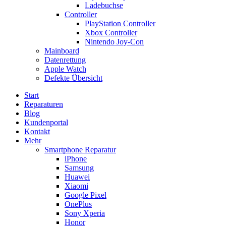
Ladebuchse
Controller
PlayStation Controller
Xbox Controller
Nintendo Joy-Con
Mainboard
Datenrettung
Apple Watch
Defekte Übersicht
Start
Reparaturen
Blog
Kundenportal
Kontakt
Mehr
Smartphone Reparatur
iPhone
Samsung
Huawei
Xiaomi
Google Pixel
OnePlus
Sony Xperia
Honor