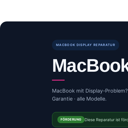
Skip
to
Start
Reparaturen
B
content
MACBOOK DISPLAY REPARATUR
MacBook 
MacBook mit Display-Problem? 
Garantie · alle Modelle.
Diese Reparatur ist fö
FÖRDERUNG