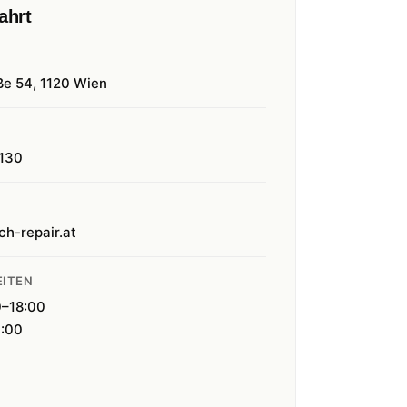
ahrt
ße 54, 1120 Wien
130
ch-repair.at
ITEN
0–18:00
4:00