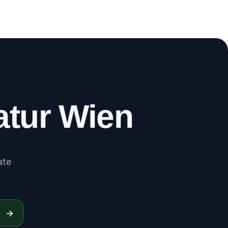
WhatsApp
Anrufen
atur Wien
ate
→