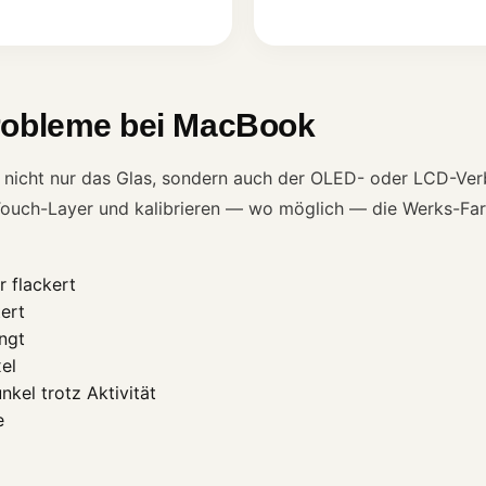
robleme bei MacBook
t nicht nur das Glas, sondern auch der OLED- oder LCD-Ver
Touch-Layer und kalibrieren — wo möglich — die Werks-Far
r flackert
ert
ingt
xel
kel trotz Aktivität
e