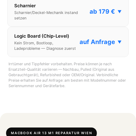
Scharnier
ab 179 €
▼
Scharnier/Deckel-Mechanik instand
setzen
Logic Board (Chip-Level)
auf Anfrage
▼
Kein Strom, Bootloop,
Ladeprobleme — Diagnose zuerst
Irrtümer und Tippfehler vorbehalten. Preise können je nach
Ersatzteil-Qualität variieren — Nachbau, Pulled (Original aus
Gebrauchtgerät), Refurbished oder OEM/Original. Verbindliche
Preise erhalten Sie auf Anfrage: am besten mit Modellnummer oder
Seriennummer und Gerätefarbe.
MACBOOK AIR 13 M1 REPARATUR WIEN