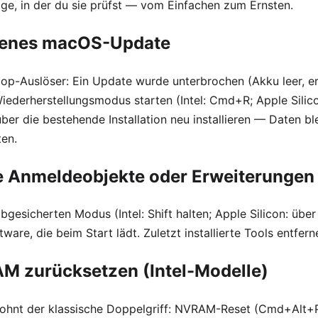
olge, in der du sie prüfst — vom Einfachen zum Ernsten.
henes macOS-Update
oop-Auslöser: Ein Update wurde unterbrochen (Akku leer, 
iederherstellungsmodus starten (Intel: Cmd+R; Apple Silico
er die bestehende Installation neu installieren — Daten bl
ten.
te Anmeldeobjekte oder Erweiterungen
bgesicherten Modus (Intel: Shift halten; Apple Silicon: über
tware, die beim Start lädt. Zuletzt installierte Tools entfern
M zurücksetzen (Intel-Modelle)
lohnt der klassische Doppelgriff: NVRAM-Reset (Cmd+Alt+