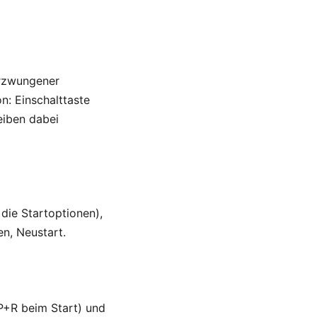
erzwungener
n: Einschalttaste
eiben dabei
 die Startoptionen),
en, Neustart.
P+R beim Start) und