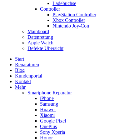
Ladebuchse
Controller
PlayStation Controller
Xbox Controller
Nintendo Joy-Con
Mainboard
Datenrettung
Apple Watch
Defekte Übersicht
Start
Reparaturen
Blog
Kundenportal
Kontakt
Mehr
Smartphone Reparatur
iPhone
Samsung
Huawei
Xiaomi
Google Pixel
OnePlus
Sony Xperia
Honor