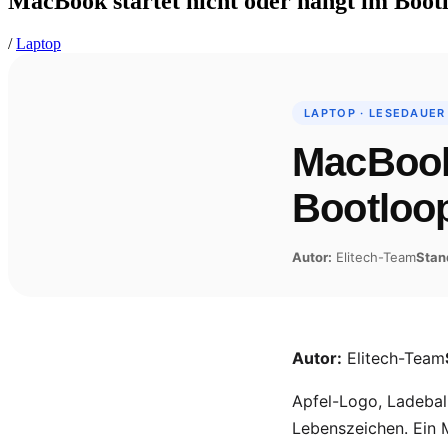
MacBook startet nicht oder hängt im Boo
/
Laptop
LAPTOP · LESEDAUER
MacBook 
Bootloo
Autor:
Elitech-Team
Stan
Autor:
Elitech-Team
Apfel-Logo, Ladebal
Lebenszeichen. Ein 