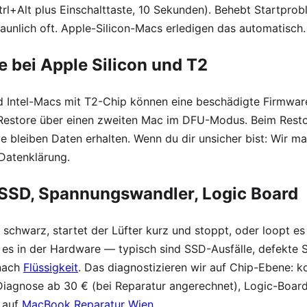
rl+Alt plus Einschalttaste, 10 Sekunden). Behebt Startpro
aunlich oft. Apple-Silicon-Macs erledigen das automatisch.
e bei Apple Silicon und T2
Intel-Macs mit T2-Chip können eine beschädigte Firmware
 Restore über einen zweiten Mac im DFU-Modus. Beim Rest
e bleiben Daten erhalten. Wenn du dir unsicher bist: Wir ma
 Datenklärung.
 SSD, Spannungswandler, Logic Board
m schwarz, startet der Lüfter kurz und stoppt, oder loopt es
gt es in der Hardware — typisch sind SSD-Ausfälle, defekt
nach
Flüssigkeit
. Das diagnostizieren wir auf Chip-Ebene: k
 Diagnose ab 30 € (bei Reparatur angerechnet), Logic-Boar
s auf
MacBook Reparatur Wien
.