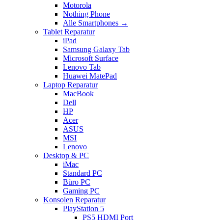
Motorola
Nothing Phone
Alle Smartphones →
Tablet Reparatur
iPad
Samsung Galaxy Tab
Microsoft Surface
Lenovo Tab
Huawei MatePad
Laptop Reparatur
MacBook
Dell
HP
Acer
ASUS
MSI
Lenovo
Desktop & PC
iMac
Standard PC
Büro PC
Gaming PC
Konsolen Reparatur
PlayStation 5
PS5 HDMI Port