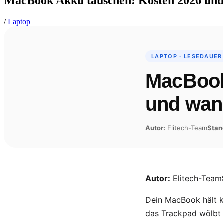
MacBook Akku tauschen: Kosten 2026 und 
/
Laptop
LAPTOP · LESEDAUER
MacBook
und wann
Autor:
Elitech-Team
Stan
Autor:
Elitech-Team
Dein MacBook hält 
das Trackpad wölbt s