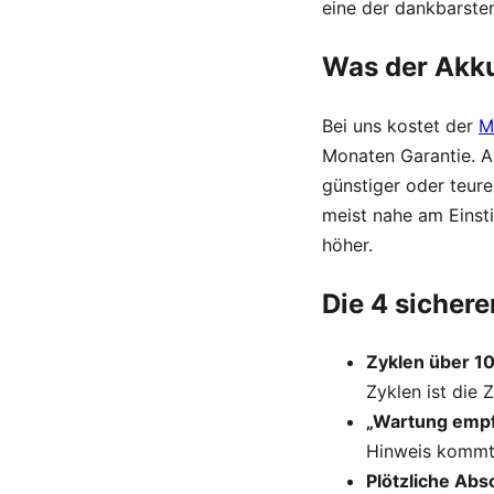
eine der dankbarste
Was der Akku
Bei uns kostet der
M
Monaten Garantie. A
günstiger oder teure
meist nahe am Einst
höher.
Die 4 sichere
Zyklen über 1
Zyklen ist die 
„Wartung empf
Hinweis kommt 
Plötzliche Ab