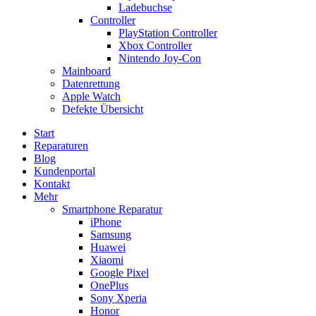
Ladebuchse
Controller
PlayStation Controller
Xbox Controller
Nintendo Joy-Con
Mainboard
Datenrettung
Apple Watch
Defekte Übersicht
Start
Reparaturen
Blog
Kundenportal
Kontakt
Mehr
Smartphone Reparatur
iPhone
Samsung
Huawei
Xiaomi
Google Pixel
OnePlus
Sony Xperia
Honor