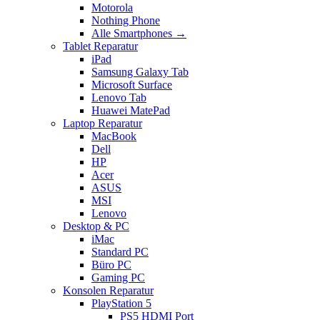
Motorola
Nothing Phone
Alle Smartphones →
Tablet Reparatur
iPad
Samsung Galaxy Tab
Microsoft Surface
Lenovo Tab
Huawei MatePad
Laptop Reparatur
MacBook
Dell
HP
Acer
ASUS
MSI
Lenovo
Desktop & PC
iMac
Standard PC
Büro PC
Gaming PC
Konsolen Reparatur
PlayStation 5
PS5 HDMI Port