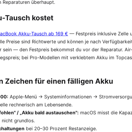
n Reparaturen überhaupt.
-Tausch kostet
acBook Akku-Tausch ab 169 €
— Festpreis inklusive Zelle 
lle Preise sind Richtwerte und können je nach Verfügbarkei
r sein — den Festpreis bekommst du vor der Reparatur. Air
iegspreis; bei Pro-Modellen mit verklebtem Akku im Topcas
n Zeichen für einen fälligen Akku
000:
Apple-Menü → Systeminformationen → Stromversorgu
Zelle rechnerisch am Lebensende.
ohlen" / „Akku bald austauschen":
macOS misst die Kapazi
nicht grundlos.
schaltungen
bei 20–30 Prozent Restanzeige.