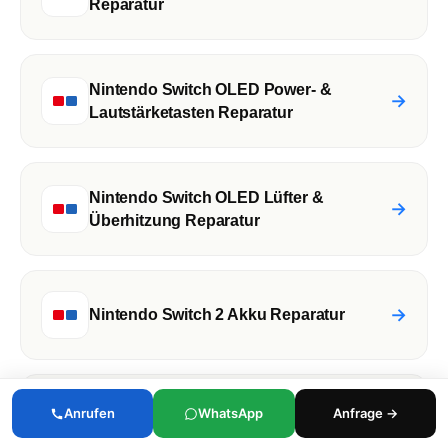
Reparatur
Nintendo Switch OLED Power- &
→
Lautstärketasten Reparatur
Nintendo Switch OLED Lüfter &
→
Überhitzung Reparatur
→
Nintendo Switch 2 Akku Reparatur
Anrufen
WhatsApp
Anfrage →
→
Nintendo Switch Akku Reparatur