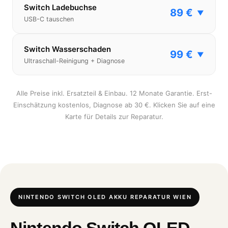
Switch Ladebuchse
89 €
▼
USB-C tauschen
Switch Wasserschaden
99 €
▼
Ultraschall-Reinigung + Diagnose
Alle Preise inkl. Ersatzteil & Einbau. 12 Monate Garantie. Erst-
Einschätzung kostenlos, Diagnose ab 30 €. Klicken Sie auf eine
Karte für Details zur Reparatur.
NINTENDO SWITCH OLED AKKU REPARATUR WIEN