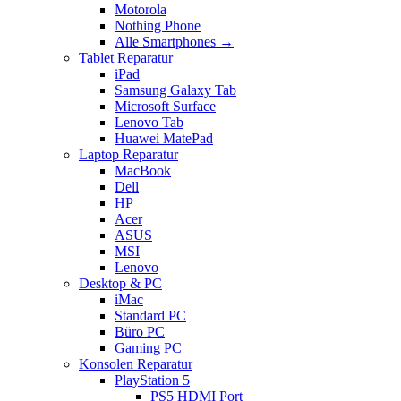
Motorola
Nothing Phone
Alle Smartphones →
Tablet Reparatur
iPad
Samsung Galaxy Tab
Microsoft Surface
Lenovo Tab
Huawei MatePad
Laptop Reparatur
MacBook
Dell
HP
Acer
ASUS
MSI
Lenovo
Desktop & PC
iMac
Standard PC
Büro PC
Gaming PC
Konsolen Reparatur
PlayStation 5
PS5 HDMI Port