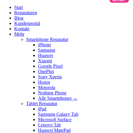
BELIEBT
BELIEBT
Start
Reparaturen
Blog
Kundenportal
Kontakt
Mehr
Smartphone Reparatur
iPhone
Samsung
Huawei
Xiaomi
Google Pixel
OnePlus
Sony Xperia
Honor
Motorola
Nothing Phone
Alle Smartphones →
Tablet Reparatur
iPad
Samsung Galaxy Tab
Microsoft Surface
Lenovo Tab
Huawei MatePad