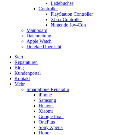
Ladebuchse
Controller
PlayStation Controller
Xbox Controller
Nintendo Joy-Con
Mainboard
Datenrettung
Apple Watch
Defekte Übersicht
Start
Reparaturen
Blog
Kundenportal
Kontakt
Mehr
Smartphone Reparatur
iPhone
Samsung
Huawei
Xiaomi
Google Pixel
OnePlus
Sony Xperia
Honor