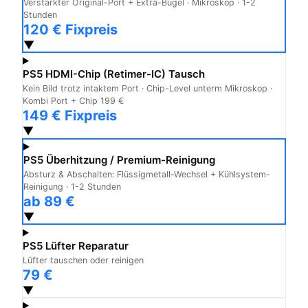
Verstärkter Original-Port + Extra-Bügel · Mikroskop · 1-2
Stunden
120 € Fixpreis
▼
PS5 HDMI-Chip (Retimer-IC) Tausch
Kein Bild trotz intaktem Port · Chip-Level unterm Mikroskop ·
Kombi Port + Chip 199 €
149 € Fixpreis
▼
PS5 Überhitzung / Premium-Reinigung
Absturz & Abschalten: Flüssigmetall-Wechsel + Kühlsystem-
Reinigung · 1-2 Stunden
ab 89 €
▼
PS5 Lüfter Reparatur
Lüfter tauschen oder reinigen
79 €
▼