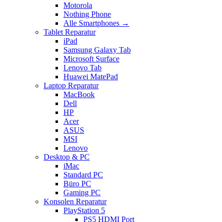
Motorola
Nothing Phone
Alle Smartphones →
Tablet Reparatur
iPad
Samsung Galaxy Tab
Microsoft Surface
Lenovo Tab
Huawei MatePad
Laptop Reparatur
MacBook
Dell
HP
Acer
ASUS
MSI
Lenovo
Desktop & PC
iMac
Standard PC
Büro PC
Gaming PC
Konsolen Reparatur
PlayStation 5
PS5 HDMI Port