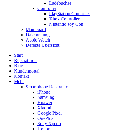
Ladebuchse
Controller
PlayStation Controller
Xbox Controller
Nintendo Joy-Con
Mainboard
Datenrettung
Apple Watch
Defekte Übersicht
Start
Reparaturen
Blog
Kundenportal
Kontakt
Mehr
Smartphone Reparatur
iPhone
Samsung
Huawei
Xiaomi
Google Pixel
OnePlus
Sony Xperia
Honor