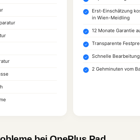
ur
Erst-Einschätzung ko
in Wien-Meidling
paratur
12 Monate Garantie a
tur
Transparente Festpre
Schnelle Bearbeitung
atur
2 Gehminuten vom Ba
üsse
ch
eme
robleme bei OnePlus Pad