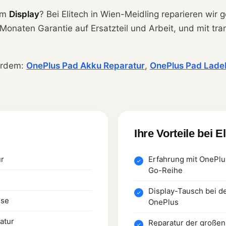
am
Display
? Bei Elitech in Wien-Meidling reparieren wir 
2 Monaten Garantie auf Ersatzteil und Arbeit, und mit t
erdem:
OnePlus Pad Akku Reparatur
,
OnePlus Pad Lade
Ihre Vorteile bei E
ur
Erfahrung mit OnePlu
Go-Reihe
Display-Tausch bei d
hse
OnePlus
atur
Reparatur der großen