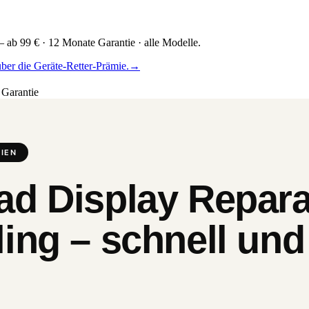
 ab 99 € · 12 Monate Garantie · alle Modelle.
ber die Geräte-Retter-Prämie.
→
Garantie
IEN
d Display Repara
ing – schnell und