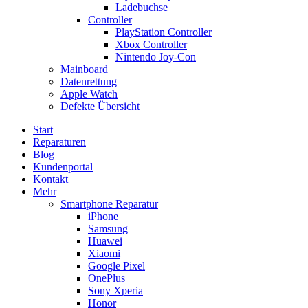
Ladebuchse
Controller
PlayStation Controller
Xbox Controller
Nintendo Joy-Con
Mainboard
Datenrettung
Apple Watch
Defekte Übersicht
Start
Reparaturen
Blog
Kundenportal
Kontakt
Mehr
Smartphone Reparatur
iPhone
Samsung
Huawei
Xiaomi
Google Pixel
OnePlus
Sony Xperia
Honor