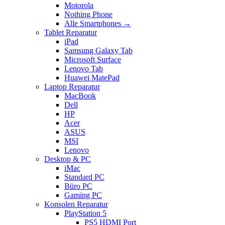
Motorola
Nothing Phone
Alle Smartphones →
Tablet Reparatur
iPad
Samsung Galaxy Tab
Microsoft Surface
Lenovo Tab
Huawei MatePad
Laptop Reparatur
MacBook
Dell
HP
Acer
ASUS
MSI
Lenovo
Desktop & PC
iMac
Standard PC
Büro PC
Gaming PC
Konsolen Reparatur
PlayStation 5
PS5 HDMI Port