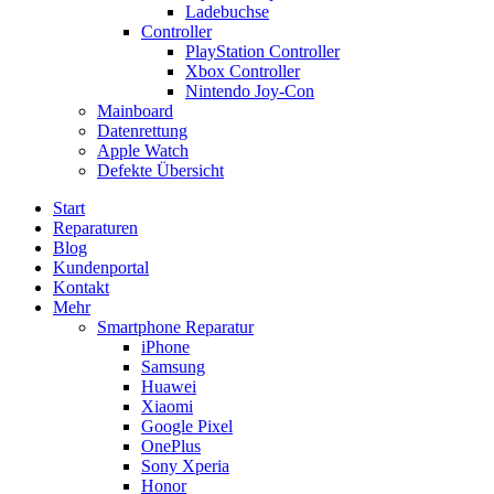
Ladebuchse
Controller
PlayStation Controller
Xbox Controller
Nintendo Joy-Con
Mainboard
Datenrettung
Apple Watch
Defekte Übersicht
Start
Reparaturen
Blog
Kundenportal
Kontakt
Mehr
Smartphone Reparatur
iPhone
Samsung
Huawei
Xiaomi
Google Pixel
OnePlus
Sony Xperia
Honor