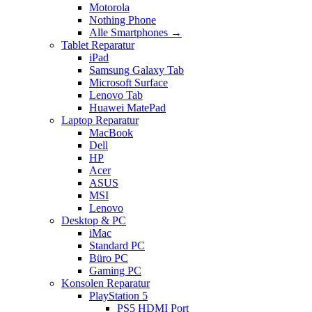
Motorola
Nothing Phone
Alle Smartphones →
Tablet Reparatur
iPad
Samsung Galaxy Tab
Microsoft Surface
Lenovo Tab
Huawei MatePad
Laptop Reparatur
MacBook
Dell
HP
Acer
ASUS
MSI
Lenovo
Desktop & PC
iMac
Standard PC
Büro PC
Gaming PC
Konsolen Reparatur
PlayStation 5
PS5 HDMI Port