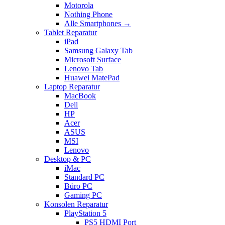
Motorola
Nothing Phone
Alle Smartphones →
Tablet Reparatur
iPad
Samsung Galaxy Tab
Microsoft Surface
Lenovo Tab
Huawei MatePad
Laptop Reparatur
MacBook
Dell
HP
Acer
ASUS
MSI
Lenovo
Desktop & PC
iMac
Standard PC
Büro PC
Gaming PC
Konsolen Reparatur
PlayStation 5
PS5 HDMI Port