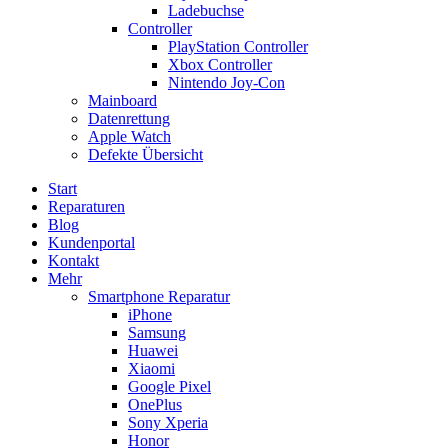
Ladebuchse
Controller
PlayStation Controller
Xbox Controller
Nintendo Joy-Con
Mainboard
Datenrettung
Apple Watch
Defekte Übersicht
Start
Reparaturen
Blog
Kundenportal
Kontakt
Mehr
Smartphone Reparatur
iPhone
Samsung
Huawei
Xiaomi
Google Pixel
OnePlus
Sony Xperia
Honor