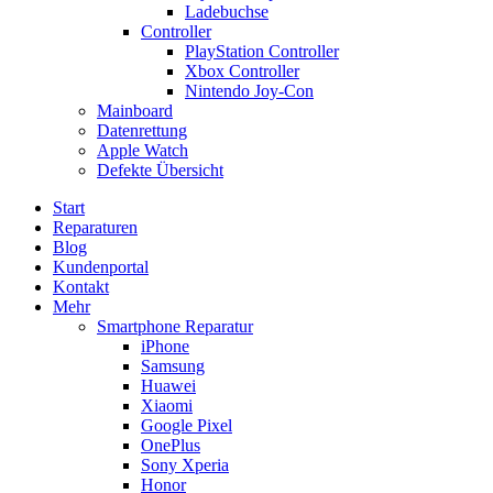
Ladebuchse
Controller
PlayStation Controller
Xbox Controller
Nintendo Joy-Con
Mainboard
Datenrettung
Apple Watch
Defekte Übersicht
Start
Reparaturen
Blog
Kundenportal
Kontakt
Mehr
Smartphone Reparatur
iPhone
Samsung
Huawei
Xiaomi
Google Pixel
OnePlus
Sony Xperia
Honor