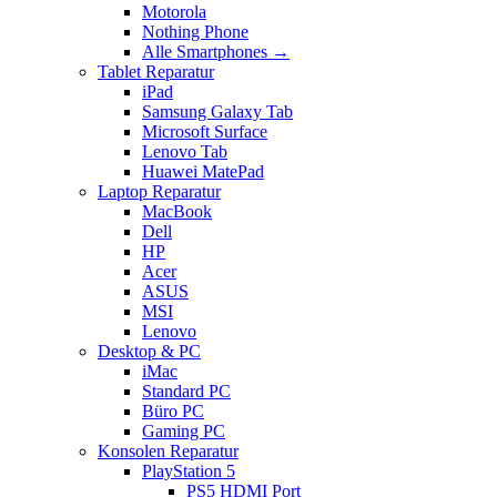
Motorola
Nothing Phone
Alle Smartphones →
Tablet Reparatur
iPad
Samsung Galaxy Tab
Microsoft Surface
Lenovo Tab
Huawei MatePad
Laptop Reparatur
MacBook
Dell
HP
Acer
ASUS
MSI
Lenovo
Desktop & PC
iMac
Standard PC
Büro PC
Gaming PC
Konsolen Reparatur
PlayStation 5
PS5 HDMI Port