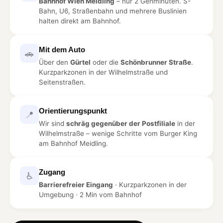
Bahnhof Wien Meidling
– nur 2 Gehminuten. S-
Bahn, U6, Straßenbahn und mehrere Buslinien
halten direkt am Bahnhof.
Mit dem Auto
🚗
Über den
Gürtel
oder die
Schönbrunner Straße
.
Kurzparkzonen in der Wilhelmstraße und
Seitenstraßen.
Orientierungspunkt
📍
Wir sind
schräg gegenüber der Postfiliale
in der
Wilhelmstraße – wenige Schritte vom Burger King
am Bahnhof Meidling.
Zugang
♿
Barrierefreier Eingang
· Kurzparkzonen in der
Umgebung · 2 Min vom Bahnhof