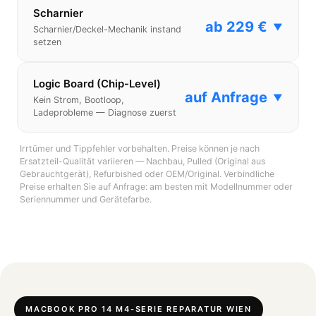
Scharnier
ab 229 €
▼
Scharnier/Deckel-Mechanik instand
setzen
Logic Board (Chip-Level)
auf Anfrage
▼
Kein Strom, Bootloop,
Ladeprobleme — Diagnose zuerst
Irrtümer und Tippfehler vorbehalten. Preise können je nach
Ersatzteil-Qualität variieren — Nachbau, Pulled (Original aus
Gebrauchtgerät), Refurbished oder OEM/Original. Verbindliche
Preise erhalten Sie auf Anfrage: am besten mit Modellnummer oder
Seriennummer und Gerätefarbe.
MACBOOK PRO 14 M4-SERIE REPARATUR WIEN