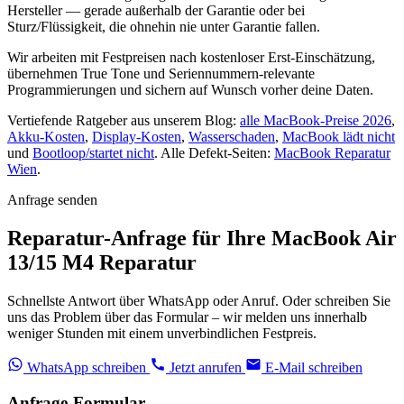
Hersteller — gerade außerhalb der Garantie oder bei
Sturz/Flüssigkeit, die ohnehin nie unter Garantie fallen.
Wir arbeiten mit Festpreisen nach kostenloser Erst-Einschätzung,
übernehmen True Tone und Seriennummern-relevante
Programmierungen und sichern auf Wunsch vorher deine Daten.
Vertiefende Ratgeber aus unserem Blog:
alle MacBook-Preise 2026
,
Akku-Kosten
,
Display-Kosten
,
Wasserschaden
,
MacBook lädt nicht
und
Bootloop/startet nicht
. Alle Defekt-Seiten:
MacBook Reparatur
Wien
.
Anfrage senden
Reparatur-Anfrage für Ihre MacBook Air
13/15 M4 Reparatur
Schnellste Antwort über WhatsApp oder Anruf. Oder schreiben Sie
uns das Problem über das Formular – wir melden uns innerhalb
weniger Stunden mit einem unverbindlichen Festpreis.
WhatsApp schreiben
Jetzt anrufen
E-Mail schreiben
Anfrage-Formular