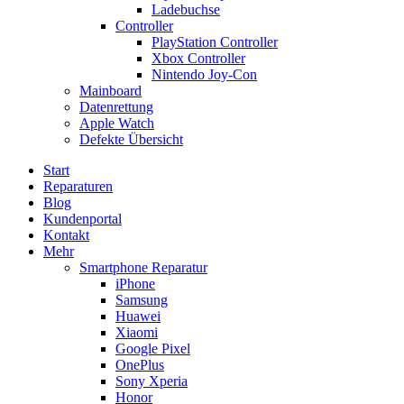
Ladebuchse
Controller
PlayStation Controller
Xbox Controller
Nintendo Joy-Con
Mainboard
Datenrettung
Apple Watch
Defekte Übersicht
Start
Reparaturen
Blog
Kundenportal
Kontakt
Mehr
Smartphone Reparatur
iPhone
Samsung
Huawei
Xiaomi
Google Pixel
OnePlus
Sony Xperia
Honor