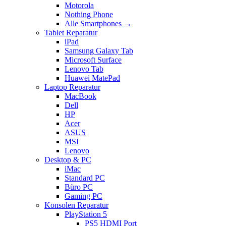
Motorola
Nothing Phone
Alle Smartphones →
Tablet Reparatur
iPad
Samsung Galaxy Tab
Microsoft Surface
Lenovo Tab
Huawei MatePad
Laptop Reparatur
MacBook
Dell
HP
Acer
ASUS
MSI
Lenovo
Desktop & PC
iMac
Standard PC
Büro PC
Gaming PC
Konsolen Reparatur
PlayStation 5
PS5 HDMI Port