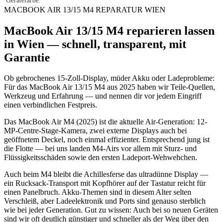
Gerätefarbe.
MACBOOK AIR 13/15 M4 REPARATUR WIEN
MacBook Air 13/15 M4 reparieren lassen
in Wien — schnell, transparent, mit
Garantie
Ob gebrochenes 15-Zoll-Display, müder Akku oder Ladeprobleme:
Für das MacBook Air 13/15 M4 aus 2025 haben wir Teile-Quellen,
Werkzeug und Erfahrung — und nennen dir vor jedem Eingriff
einen verbindlichen Festpreis.
Das MacBook Air M4 (2025) ist die aktuelle Air-Generation: 12-
MP-Centre-Stage-Kamera, zwei externe Displays auch bei
geöffnetem Deckel, noch einmal effizienter. Entsprechend jung ist
die Flotte — bei uns landen M4-Airs vor allem mit Sturz- und
Flüssigkeitsschäden sowie den ersten Ladeport-Wehwehchen.
Auch beim M4 bleibt die Achillesferse das ultradünne Display —
ein Rucksack-Transport mit Kopfhörer auf der Tastatur reicht für
einen Panelbruch. Akku-Themen sind in diesem Alter selten
Verschleiß, aber Ladeelektronik und Ports sind genauso sterblich
wie bei jeder Generation. Gut zu wissen: Auch bei so neuen Geräten
sind wir oft deutlich günstiger und schneller als der Weg über den