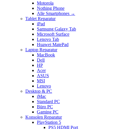
Motorola
Nothing Phone
Alle Smartphones →
Tablet Reparatur
iPad
Samsung Galaxy Tab
Microsoft Surface
Lenovo Tab
Huawei MatePad
Laptop Reparatur
MacBook
Dell
HP
Acer
ASUS
MSI
Lenovo
Desktop & PC
iMac
Standard PC
Büro PC
Gaming PC
Konsolen Reparatur
PlayStation 5
PS5 HDMI Port