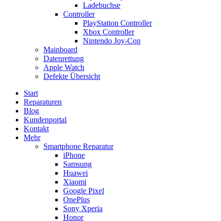
Ladebuchse
Controller
PlayStation Controller
Xbox Controller
Nintendo Joy-Con
Mainboard
Datenrettung
Apple Watch
Defekte Übersicht
Start
Reparaturen
Blog
Kundenportal
Kontakt
Mehr
Smartphone Reparatur
iPhone
Samsung
Huawei
Xiaomi
Google Pixel
OnePlus
Sony Xperia
Honor