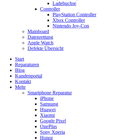
Ladebuchse
Controller
PlayStation Controller
Xbox Controller
Nintendo Joy-Con
Mainboard
Datenrettung
Apple Watch
Defekte Übersicht
Start
Reparaturen
Blog
Kundenportal
Kontakt
Mehr
Smartphone Reparatur
iPhone
Samsung
Huawei
Xiaomi
Google Pixel
OnePlus
Sony Xperia
Honor