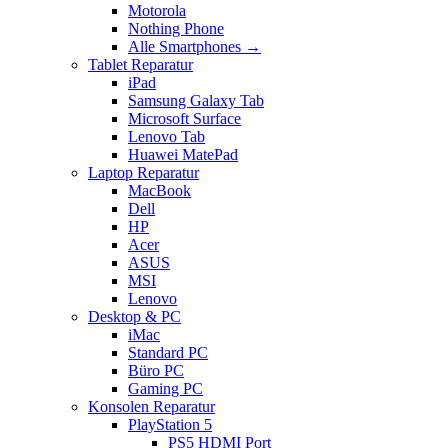
Motorola
Nothing Phone
Alle Smartphones →
Tablet Reparatur
iPad
Samsung Galaxy Tab
Microsoft Surface
Lenovo Tab
Huawei MatePad
Laptop Reparatur
MacBook
Dell
HP
Acer
ASUS
MSI
Lenovo
Desktop & PC
iMac
Standard PC
Büro PC
Gaming PC
Konsolen Reparatur
PlayStation 5
PS5 HDMI Port