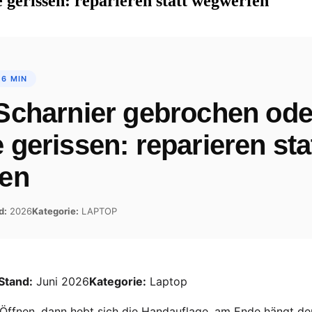
gerissen: reparieren statt wegwerfen
 6 MIN
Scharnier gebrochen ode
gerissen: reparieren sta
en
d:
2026
Kategorie:
LAPTOP
Stand:
Juni 2026
Kategorie:
Laptop
 Öffnen, dann hebt sich die Handauflage, am Ende hängt der