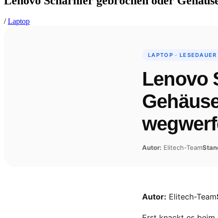
Lenovo Scharnier gebrochen oder Gehäuse 
/
Laptop
LAPTOP · LESEDAUER
Lenovo 
Gehäuse 
wegwerf
Autor:
Elitech-Team
Stan
Autor:
Elitech-Team
Erst knackt es beim