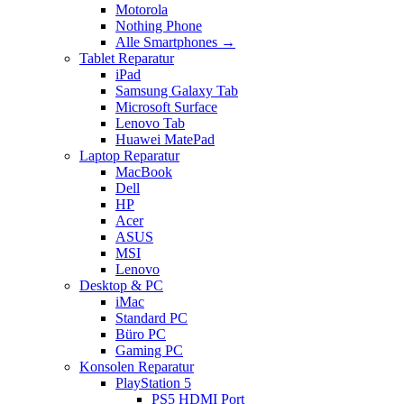
Motorola
Nothing Phone
Alle Smartphones →
Tablet Reparatur
iPad
Samsung Galaxy Tab
Microsoft Surface
Lenovo Tab
Huawei MatePad
Laptop Reparatur
MacBook
Dell
HP
Acer
ASUS
MSI
Lenovo
Desktop & PC
iMac
Standard PC
Büro PC
Gaming PC
Konsolen Reparatur
PlayStation 5
PS5 HDMI Port