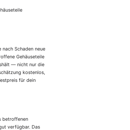
häuseteile
 je nach Schaden neue
roffene Gehäuseteile
shält — nicht nur die
nschätzung kostenlos,
stpreis für dein
s betroffenen
ut verfügbar. Das