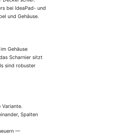
rs bei IdeaPad- und
abel und Gehäuse.
n im Gehäuse
as Scharnier sitzt
s sind robuster
 Variante.
inander, Spalten
heuern —