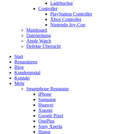
Ladebuchse
Controller
PlayStation Controller
Xbox Controller
Nintendo Joy-Con
Mainboard
Datenrettung
Apple Watch
Defekte Übersicht
Start
Reparaturen
Blog
Kundenportal
Kontakt
Mehr
Smartphone Reparatur
iPhone
Samsung
Huawei
Xiaomi
Google Pixel
OnePlus
Sony Xperia
Honor