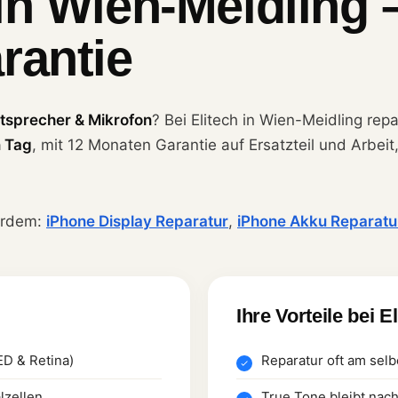
in Wien-Meidling 
rantie
tsprecher & Mikrofon
? Bei Elitech in Wien-Meidling rep
n Tag
, mit 12 Monaten Garantie auf Ersatzteil und Arbei
erdem:
iPhone Display Reparatur
,
iPhone Akku Reparatu
Ihre Vorteile bei E
ED & Retina)
Reparatur oft am selb
lzellen
True Tone bleibt nac