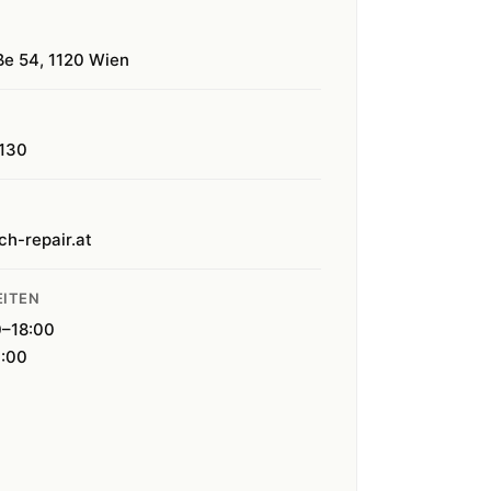
ße 54, 1120 Wien
130
ch-repair.at
ITEN
0–18:00
4:00