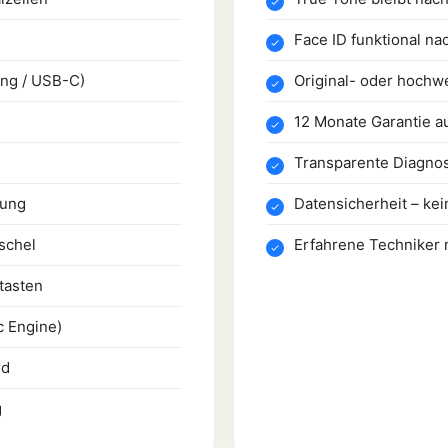
Face ID funktional na
ing / USB-C)
Original- oder hochwe
12 Monate Garantie a
Transparente Diagno
gung
Datensicherheit – kein
schel
Erfahrene Techniker
tasten
c Engine)
rd
g