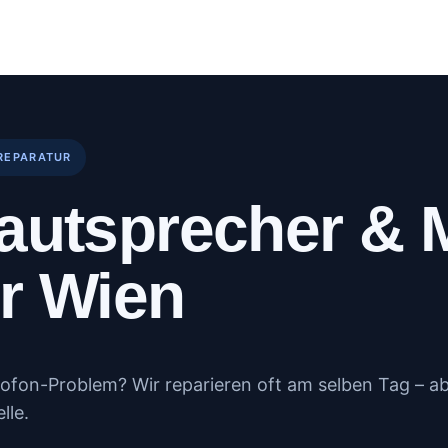
log
Kundenportal
Kontakt
Mehr
REPARATUR
autsprecher & 
r Wien
ofon-Problem? Wir reparieren oft am selben Tag – a
lle.