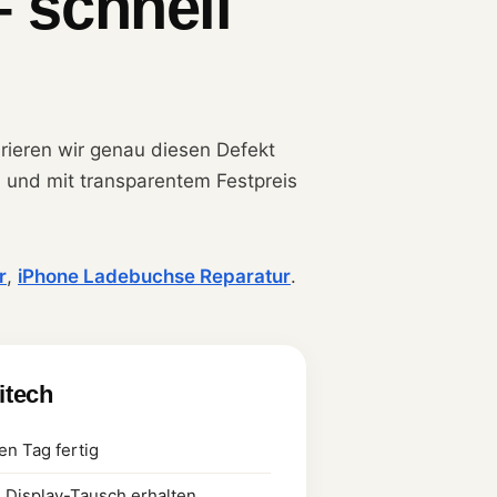
– schnell
arieren wir genau diesen Defekt
t, und mit transparentem Festpreis
r
,
iPhone Ladebuchse Reparatur
.
litech
en Tag fertig
h Display-Tausch erhalten