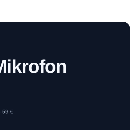
WhatsApp
Anrufen
Mikrofon
b 59 €