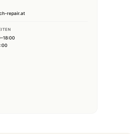
ch-repair.at
ITEN
0–18:00
4:00