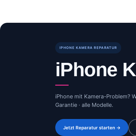
Skip
to
Start
Reparaturen
B
content
IPHONE KAMERA REPARATUR
iPhone K
iPhone mit Kamera-Problem? Wir
Garantie · alle Modelle.
Jetzt Reparatur starten →