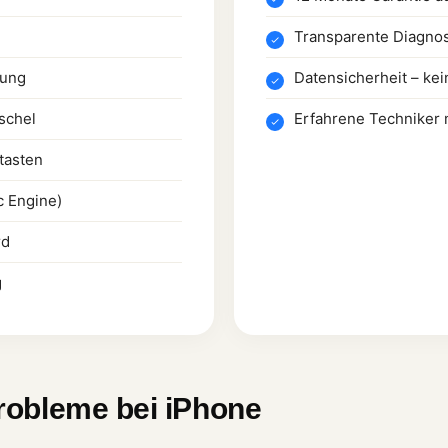
Transparente Diagno
gung
Datensicherheit – kein
schel
Erfahrene Techniker
tasten
c Engine)
rd
g
robleme bei iPhone