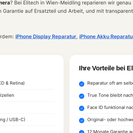
mera
? Bei Elitech in Wien-Meidling reparieren wir genau
n Garantie auf Ersatzteil und Arbeit, und mit transpare
erdem:
iPhone Display Reparatur
,
iPhone Akku Reparatu
Ihre Vorteile bei E
ED & Retina)
Reparatur oft am selb
lzellen
True Tone bleibt nac
Face ID funktional na
ing / USB-C)
Original- oder hochwe
12 Monate Garantie a