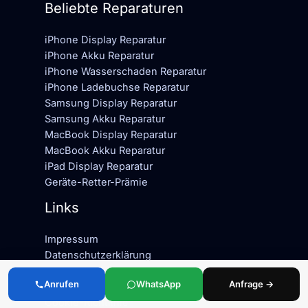
Beliebte Reparaturen
iPhone Display Reparatur
iPhone Akku Reparatur
iPhone Wasserschaden Reparatur
iPhone Ladebuchse Reparatur
Samsung Display Reparatur
Samsung Akku Reparatur
MacBook Display Reparatur
MacBook Akku Reparatur
iPad Display Reparatur
Geräte-Retter-Prämie
Links
Impressum
Datenschutzerklärung
AGB · Allgemeine Geschäftsbedingungen
Anrufen
WhatsApp
Anfrage →
Widerruf
Cookie-Richtlinie