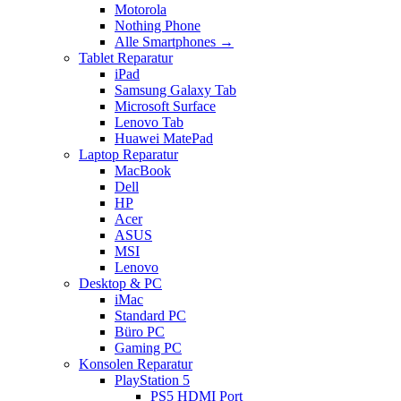
Motorola
Nothing Phone
Alle Smartphones →
Tablet Reparatur
iPad
Samsung Galaxy Tab
Microsoft Surface
Lenovo Tab
Huawei MatePad
Laptop Reparatur
MacBook
Dell
HP
Acer
ASUS
MSI
Lenovo
Desktop & PC
iMac
Standard PC
Büro PC
Gaming PC
Konsolen Reparatur
PlayStation 5
PS5 HDMI Port