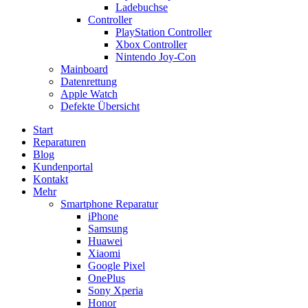
Ladebuchse
Controller
PlayStation Controller
Xbox Controller
Nintendo Joy-Con
Mainboard
Datenrettung
Apple Watch
Defekte Übersicht
Start
Reparaturen
Blog
Kundenportal
Kontakt
Mehr
Smartphone Reparatur
iPhone
Samsung
Huawei
Xiaomi
Google Pixel
OnePlus
Sony Xperia
Honor