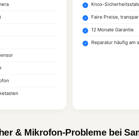
mera
Knox-Sicherheitsstatu
)
Faire Preise, transpa
12 Monate Garantie
Reparatur häufig am 
sensor
r
ofon
ketasten
her & Mikrofon-Probleme bei S