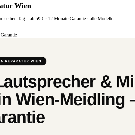
atur Wien
 selben Tag – ab 59 € · 12 Monate Garantie · alle Modelle.
Garantie
N REPARATUR WIEN
autsprecher & Mi
in Wien-Meidling 
rantie