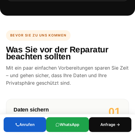
BEVOR SIE ZU UNS KOMMEN
Was Sie vor der Reparatur
beachten sollten
Mit ein paar einfachen Vorbereitungen sparen Sie Zeit
– und gehen sicher, dass Ihre Daten und Ihre
Privatsphäre geschützt sind.
01
Daten sichern
Erstellen Sie vor der Reparatur ein Backup Ihrer
Anrufen
WhatsApp
Anfrage →
wichtigsten Daten (Fotos, Kontakte, Nachrichten) –
idealerweise in der Cloud (iCloud, Google Drive,