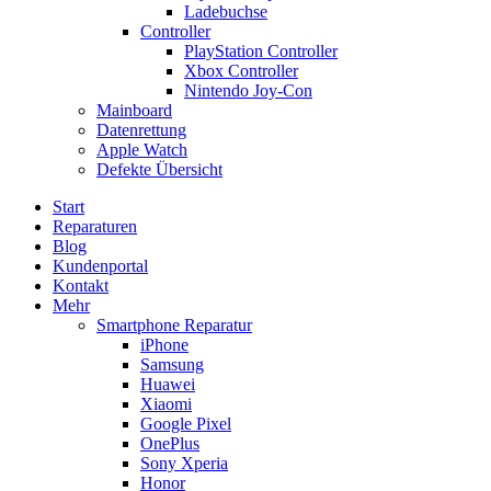
Ladebuchse
Controller
PlayStation Controller
Xbox Controller
Nintendo Joy-Con
Mainboard
Datenrettung
Apple Watch
Defekte Übersicht
Start
Reparaturen
Blog
Kundenportal
Kontakt
Mehr
Smartphone Reparatur
iPhone
Samsung
Huawei
Xiaomi
Google Pixel
OnePlus
Sony Xperia
Honor