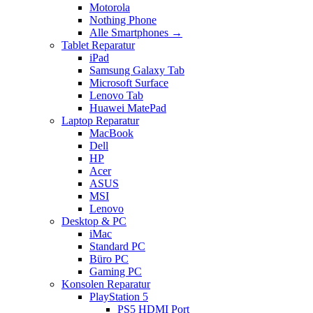
Motorola
Nothing Phone
Alle Smartphones →
Tablet Reparatur
iPad
Samsung Galaxy Tab
Microsoft Surface
Lenovo Tab
Huawei MatePad
Laptop Reparatur
MacBook
Dell
HP
Acer
ASUS
MSI
Lenovo
Desktop & PC
iMac
Standard PC
Büro PC
Gaming PC
Konsolen Reparatur
PlayStation 5
PS5 HDMI Port