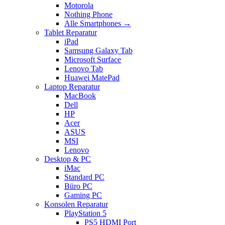
Motorola
Nothing Phone
Alle Smartphones →
Tablet Reparatur
iPad
Samsung Galaxy Tab
Microsoft Surface
Lenovo Tab
Huawei MatePad
Laptop Reparatur
MacBook
Dell
HP
Acer
ASUS
MSI
Lenovo
Desktop & PC
iMac
Standard PC
Büro PC
Gaming PC
Konsolen Reparatur
PlayStation 5
PS5 HDMI Port