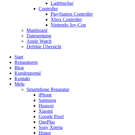
Ladebuchse
Controller
PlayStation Controller
Xbox Controller
Nintendo Joy-Con
Mainboard
Datenrettung
Apple Watch
Defekte Übersicht
Start
Reparaturen
Blog
Kundenportal
Kontakt
Mehr
Smartphone Reparatur
iPhone
Samsung
Huawei
Xiaomi
Google Pixel
OnePlus
Sony Xperia
Honor