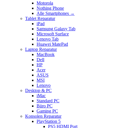
Motorola
Nothing Phone
Alle Smartphones →
Tablet Reparatur
iPad
Samsung Galaxy Tab
Microsoft Surface
Lenovo Tab
Huawei MatePad
Laptop Reparatur
MacBook
Dell
HP
Acer
ASUS
MSI
Lenovo
Desktop & PC
iMac
Standard PC
Büro PC
Gaming PC
Konsolen Reparatur
PlayStation 5
PS5 HDMI Port