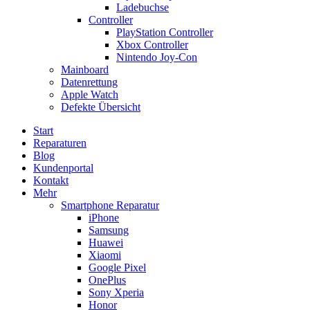
Ladebuchse
Controller
PlayStation Controller
Xbox Controller
Nintendo Joy-Con
Mainboard
Datenrettung
Apple Watch
Defekte Übersicht
Start
Reparaturen
Blog
Kundenportal
Kontakt
Mehr
Smartphone Reparatur
iPhone
Samsung
Huawei
Xiaomi
Google Pixel
OnePlus
Sony Xperia
Honor