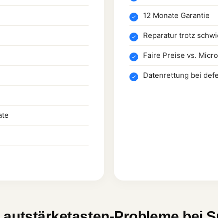
12 Monate Garantie
Reparatur trotz schw
Faire Preise vs. Micr
Datenrettung bei def
ate
Lautstärketasten-Probleme bei S