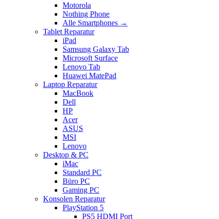
Motorola
Nothing Phone
Alle Smartphones →
Tablet Reparatur
iPad
Samsung Galaxy Tab
Microsoft Surface
Lenovo Tab
Huawei MatePad
Laptop Reparatur
MacBook
Dell
HP
Acer
ASUS
MSI
Lenovo
Desktop & PC
iMac
Standard PC
Büro PC
Gaming PC
Konsolen Reparatur
PlayStation 5
PS5 HDMI Port