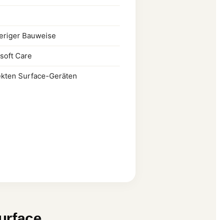
ieriger Bauweise
osoft Care
ekten Surface-Geräten
urface