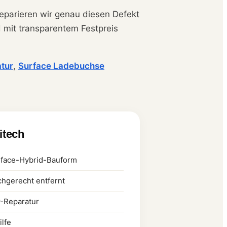
 reparieren wir genau diesen Defekt
d mit transparentem Festpreis
tur
,
Surface Ladebuchse
litech
rface-Hybrid-Bauform
chgerecht entfernt
r-Reparatur
lfe