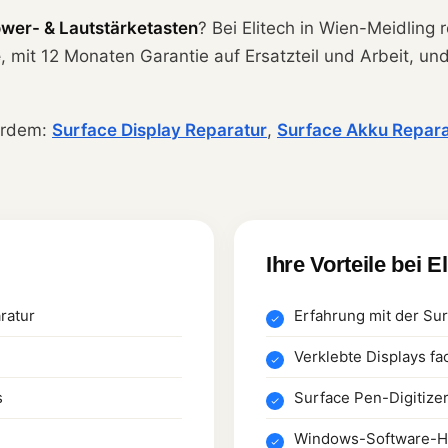
wer- & Lautstärketasten
? Bei Elitech in Wien-Meidling
e
, mit 12 Monaten Garantie auf Ersatzteil und Arbeit, un
erdem:
Surface Display Reparatur
,
Surface Akku Repara
Ihre Vorteile bei E
ratur
Erfahrung mit der Su
Verklebte Displays fa
s
Surface Pen-Digitize
Windows-Software-Hi