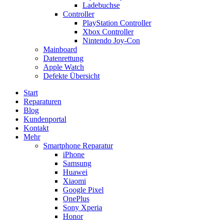
Ladebuchse
Controller
PlayStation Controller
Xbox Controller
Nintendo Joy-Con
Mainboard
Datenrettung
Apple Watch
Defekte Übersicht
Start
Reparaturen
Blog
Kundenportal
Kontakt
Mehr
Smartphone Reparatur
iPhone
Samsung
Huawei
Xiaomi
Google Pixel
OnePlus
Sony Xperia
Honor