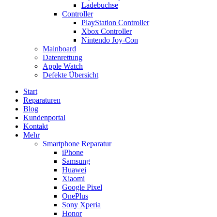
Ladebuchse
Controller
PlayStation Controller
Xbox Controller
Nintendo Joy-Con
Mainboard
Datenrettung
Apple Watch
Defekte Übersicht
Start
Reparaturen
Blog
Kundenportal
Kontakt
Mehr
Smartphone Reparatur
iPhone
Samsung
Huawei
Xiaomi
Google Pixel
OnePlus
Sony Xperia
Honor