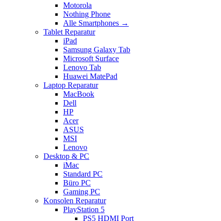
Motorola
Nothing Phone
Alle Smartphones →
Tablet Reparatur
iPad
Samsung Galaxy Tab
Microsoft Surface
Lenovo Tab
Huawei MatePad
Laptop Reparatur
MacBook
Dell
HP
Acer
ASUS
MSI
Lenovo
Desktop & PC
iMac
Standard PC
Büro PC
Gaming PC
Konsolen Reparatur
PlayStation 5
PS5 HDMI Port