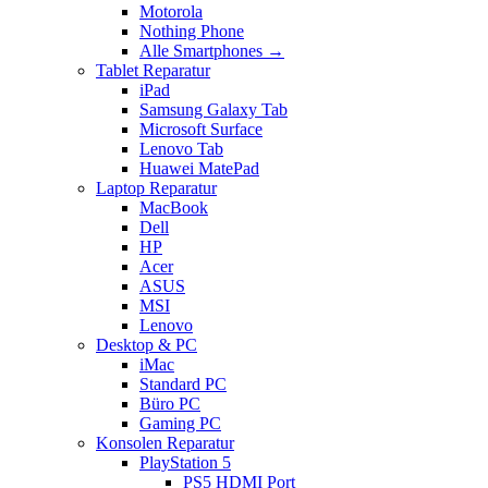
Motorola
Nothing Phone
Alle Smartphones →
Tablet Reparatur
iPad
Samsung Galaxy Tab
Microsoft Surface
Lenovo Tab
Huawei MatePad
Laptop Reparatur
MacBook
Dell
HP
Acer
ASUS
MSI
Lenovo
Desktop & PC
iMac
Standard PC
Büro PC
Gaming PC
Konsolen Reparatur
PlayStation 5
PS5 HDMI Port