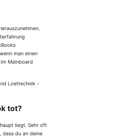
D herauszunehmen.
eterfahrung
cBooks
 wenn man einen
l im Mainboard
nd Loettechnik -
k tot?
aupt liegt. Sehr oft
t, dass du an deine