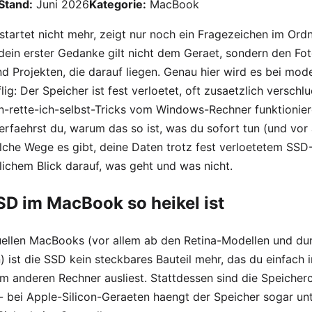
Stand:
Juni 2026
Kategorie:
MacBook
tartet nicht mehr, zeigt nur noch ein Fragezeichen im Ordn
dein erster Gedanke gilt nicht dem Geraet, sondern den Fot
 Projekten, die darauf liegen. Genau hier wird es bei mod
ig: Der Speicher ist fest verloetet, oft zusaetzlich verschlu
n-rette-ich-selbst-Tricks vom Windows-Rechner funktioniere
erfaehrst du, warum das so ist, was du sofort tun (und vor 
elche Wege es gibt, deine Daten trotz fest verloetetem SSD
rlichem Blick darauf, was geht und was nicht.
D im MacBook so heikel ist
uellen MacBooks (vor allem ab den Retina-Modellen und du
ist die SSD kein steckbares Bauteil mehr, das du einfach 
m anderen Rechner ausliest. Stattdessen sind die Speicherc
- bei Apple-Silicon-Geraeten haengt der Speicher sogar un