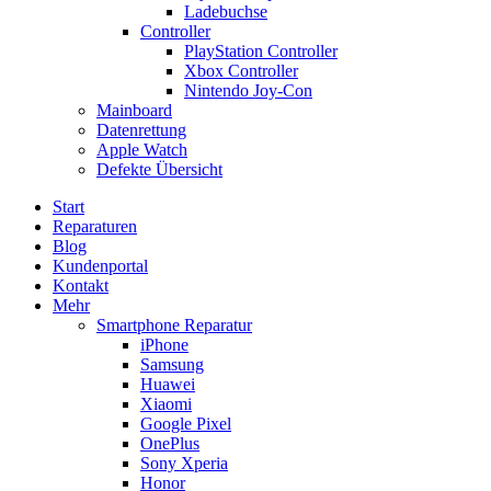
Ladebuchse
Controller
PlayStation Controller
Xbox Controller
Nintendo Joy-Con
Mainboard
Datenrettung
Apple Watch
Defekte Übersicht
Start
Reparaturen
Blog
Kundenportal
Kontakt
Mehr
Smartphone Reparatur
iPhone
Samsung
Huawei
Xiaomi
Google Pixel
OnePlus
Sony Xperia
Honor