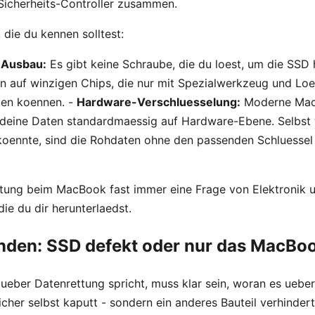
icherheits-Controller zusammen.
 die du kennen solltest:
 Ausbau:
Es gibt keine Schraube, die du loest, um die SS
en auf winzigen Chips, die nur mit Spezialwerkzeug und Lo
den koennen. -
Hardware-Verschluesselung:
Moderne Ma
 deine Daten standardmaessig auf Hardware-Ebene. Selbst
koennte, sind die Rohdaten ohne den passenden Schluesse
ttung beim MacBook fast immer eine Frage von Elektronik u
die du dir herunterlaedst.
inden: SSD defekt oder nur das MacBoo
eber Datenrettung spricht, muss klar sein, woran es ueberh
eicher selbst kaputt - sondern ein anderes Bauteil verhinder