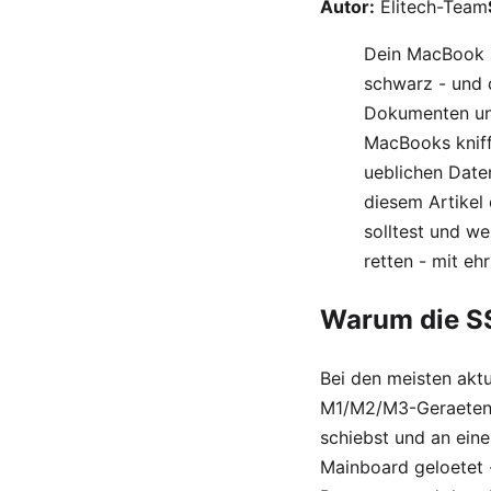
Autor:
Elitech-Team
Dein MacBook s
schwarz - und 
Dokumenten und
MacBooks kniffl
ueblichen Date
diesem Artikel 
solltest und w
retten - mit eh
Warum die SS
Bei den meisten akt
M1/M2/M3-Geraeten) 
schiebst und an eine
Mainboard geloetet 