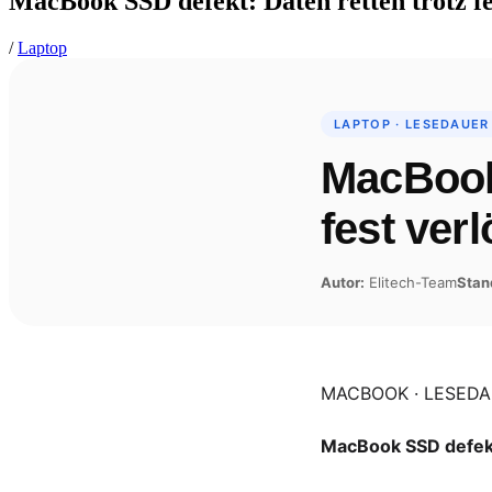
MacBook SSD defekt: Daten retten trotz fe
/
Laptop
LAPTOP · LESEDAUER
MacBook 
fest ver
Autor:
Elitech-Team
Stan
MACBOOK · LESEDA
MacBook SSD defekt: