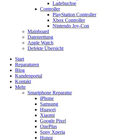
Ladebuchse
Controller
PlayStation Controller
Xbox Controller
Nintendo Joy-Con
Mainboard
Datenrettung
Apple Watch
Defekte Übersicht
Start
Reparaturen
Blog
Kundenportal
Kontakt
Mehr
Smartphone Reparatur
iPhone
Samsung
Huawei
Xiaomi
Google Pixel
OnePlus
Sony Xperia
Honor