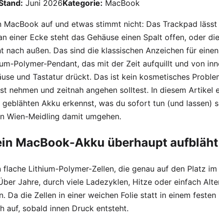
Stand:
Juni 2026
Kategorie:
MacBook
n MacBook auf und etwas stimmt nicht: Das Trackpad lässt
n einer Ecke steht das Gehäuse einen Spalt offen, oder die
ht nach außen. Das sind die klassischen Anzeichen für eine
ium-Polymer-Pendant, das mit der Zeit aufquillt und von in
use und Tastatur drückt. Das ist kein kosmetisches Proble
nst nehmen und zeitnah angehen solltest. In diesem Artikel e
 geblähten Akku erkennst, was du sofort tun (und lassen) s
h in Wien-Meidling damit umgehen.
ein MacBook-Akku überhaupt aufbläht
flache Lithium-Polymer-Zellen, die genau auf den Platz i
Über Jahre, durch viele Ladezyklen, Hitze oder einfach Alte
n. Da die Zellen in einer weichen Folie statt in einem feste
ch auf, sobald innen Druck entsteht.