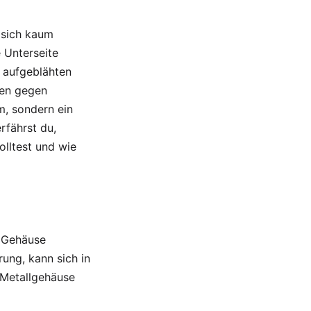
 sich kaum
 Unterseite
n aufgeblähten
nen gegen
m, sondern ein
rfährst du,
olltest und wie
m Gehäuse
rung, kann sich in
n Metallgehäuse