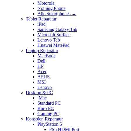
Motorola
Nothing Phone
Alle Smartphones →
Tablet Reparatur
iPad
Samsung Galaxy Tab
Microsoft Surface
Lenovo Tab
Huawei MatePad
Laptop Reparatur
MacBook
Dell
HP
Acer
ASUS
MSI
Lenovo
Desktop & PC
iMac
Standard PC
Büro PC
Gaming PC
Konsolen Reparatur
PlayStation 5
PS5 HDMI Port