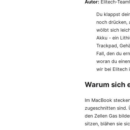
Autor:
Elitech-Team
Du klappst dei
noch drücken, a
wölbt sich leic
Akku - ein Lith
Trackpad, Gehä
Fall, den du er
woran du einen
wir bei Elitec
Warum sich 
Im MacBook stecken 
zugeschnitten sind. 
den Zellen Gas bilde
sitzen, blähen sie si