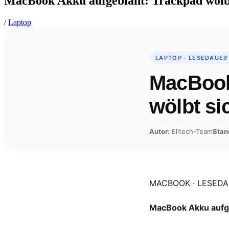
MacBook Akku aufgebläht: Trackpad wölbt 
/
Laptop
LAPTOP · LESEDAUER
MacBook
wölbt si
Autor:
Elitech-Team
Stan
MACBOOK · LESEDA
MacBook Akku aufge