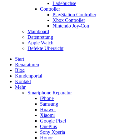
Ladebuchse
Controller
PlayStation Controller
Xbox Controller
Nintendo Joy-Con
Mainboard
Datenrettung
Apple Watch
Defekte Übersicht
Start
Reparaturen
Blog
Kundenportal
Kontakt
Mehr
Smartphone Reparatur
iPhone
Samsung
Huawei
Xiaomi
Google Pixel
OnePlus
Sony Xperia
Honor