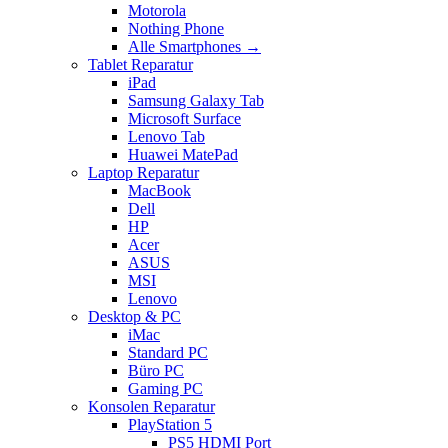
Motorola
Nothing Phone
Alle Smartphones →
Tablet Reparatur
iPad
Samsung Galaxy Tab
Microsoft Surface
Lenovo Tab
Huawei MatePad
Laptop Reparatur
MacBook
Dell
HP
Acer
ASUS
MSI
Lenovo
Desktop & PC
iMac
Standard PC
Büro PC
Gaming PC
Konsolen Reparatur
PlayStation 5
PS5 HDMI Port