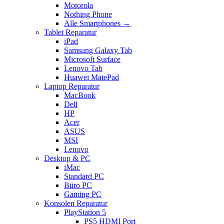
Motorola
Nothing Phone
Alle Smartphones →
Tablet Reparatur
iPad
Samsung Galaxy Tab
Microsoft Surface
Lenovo Tab
Huawei MatePad
Laptop Reparatur
MacBook
Dell
HP
Acer
ASUS
MSI
Lenovo
Desktop & PC
iMac
Standard PC
Büro PC
Gaming PC
Konsolen Reparatur
PlayStation 5
PS5 HDMI Port