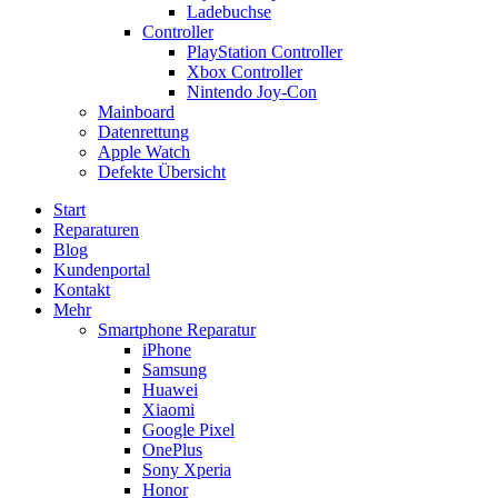
Ladebuchse
Controller
PlayStation Controller
Xbox Controller
Nintendo Joy-Con
Mainboard
Datenrettung
Apple Watch
Defekte Übersicht
Start
Reparaturen
Blog
Kundenportal
Kontakt
Mehr
Smartphone Reparatur
iPhone
Samsung
Huawei
Xiaomi
Google Pixel
OnePlus
Sony Xperia
Honor