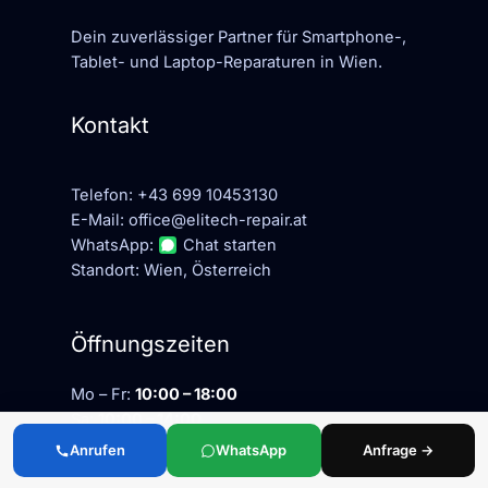
Dein zuverlässiger Partner für Smartphone-,
Tablet- und Laptop-Reparaturen in Wien.
Kontakt
Telefon:
+43 699 10453130
E-Mail:
office@elitech-repair.at
WhatsApp:
Chat starten
Standort: Wien, Österreich
Öffnungszeiten
Mo – Fr:
10:00 – 18:00
Sa:
10:00 – 14:00
So: geschlossen
Anrufen
WhatsApp
Anfrage →