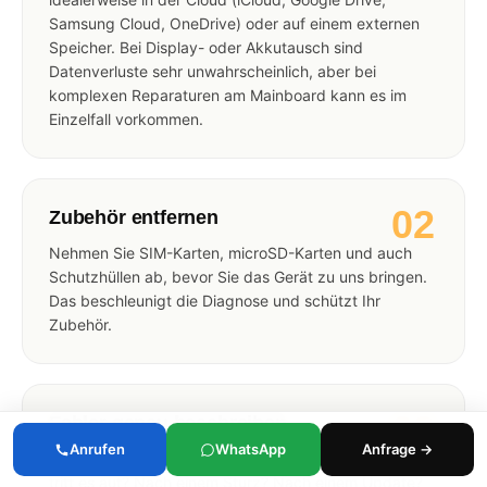
Samsung Cloud, OneDrive) oder auf einem externen
Speicher. Bei Display- oder Akkutausch sind
Datenverluste sehr unwahrscheinlich, aber bei
komplexen Reparaturen am Mainboard kann es im
Einzelfall vorkommen.
02
Zubehör entfernen
Nehmen Sie SIM-Karten, microSD-Karten und auch
Schutzhüllen ab, bevor Sie das Gerät zu uns bringen.
Das beschleunigt die Diagnose und schützt Ihr
Zubehör.
03
Fehler genau beschreiben
Anrufen
WhatsApp
Anfrage →
Je präziser Sie das Problem schildern können (Wann
tritt es auf? Nach einem Sturz? Nach einem Update?