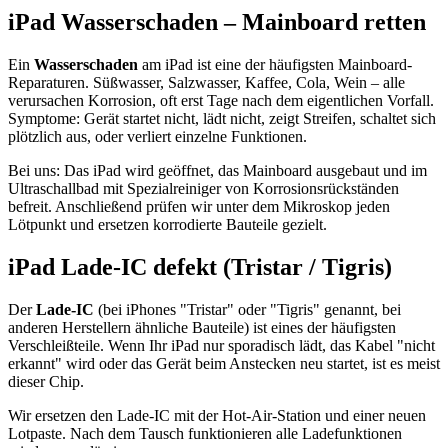
iPad Wasserschaden – Mainboard retten
Ein
Wasserschaden
am iPad ist eine der häufigsten Mainboard-
Reparaturen. Süßwasser, Salzwasser, Kaffee, Cola, Wein – alle
verursachen Korrosion, oft erst Tage nach dem eigentlichen Vorfall.
Symptome: Gerät startet nicht, lädt nicht, zeigt Streifen, schaltet sich
plötzlich aus, oder verliert einzelne Funktionen.
Bei uns: Das iPad wird geöffnet, das Mainboard ausgebaut und im
Ultraschallbad mit Spezialreiniger von Korrosionsrückständen
befreit. Anschließend prüfen wir unter dem Mikroskop jeden
Lötpunkt und ersetzen korrodierte Bauteile gezielt.
iPad Lade-IC defekt (Tristar / Tigris)
Der
Lade-IC
(bei iPhones "Tristar" oder "Tigris" genannt, bei
anderen Herstellern ähnliche Bauteile) ist eines der häufigsten
Verschleißteile. Wenn Ihr iPad nur sporadisch lädt, das Kabel "nicht
erkannt" wird oder das Gerät beim Anstecken neu startet, ist es meist
dieser Chip.
Wir ersetzen den Lade-IC mit der Hot-Air-Station und einer neuen
Lotpaste. Nach dem Tausch funktionieren alle Ladefunktionen