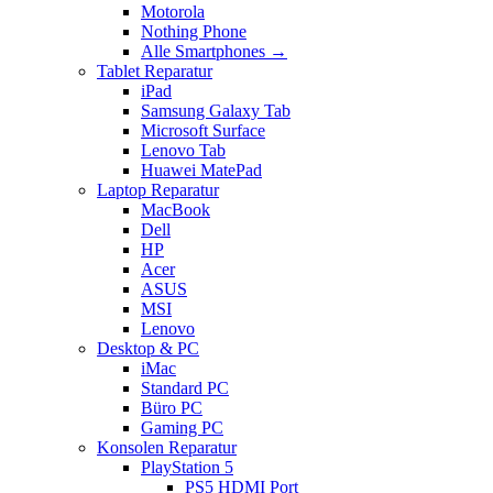
Motorola
Nothing Phone
Alle Smartphones →
Tablet Reparatur
iPad
Samsung Galaxy Tab
Microsoft Surface
Lenovo Tab
Huawei MatePad
Laptop Reparatur
MacBook
Dell
HP
Acer
ASUS
MSI
Lenovo
Desktop & PC
iMac
Standard PC
Büro PC
Gaming PC
Konsolen Reparatur
PlayStation 5
PS5 HDMI Port