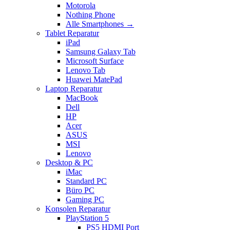
Motorola
Nothing Phone
Alle Smartphones →
Tablet Reparatur
iPad
Samsung Galaxy Tab
Microsoft Surface
Lenovo Tab
Huawei MatePad
Laptop Reparatur
MacBook
Dell
HP
Acer
ASUS
MSI
Lenovo
Desktop & PC
iMac
Standard PC
Büro PC
Gaming PC
Konsolen Reparatur
PlayStation 5
PS5 HDMI Port