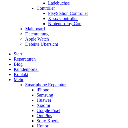
Ladebuchse
Controller
PlayStation Controller
Xbox Controller
Nintendo Joy-Con
Mainboard
Datenrettung
Apple Watch
Defekte Übersicht
Start
Reparaturen
Blog
Kundenportal
Kontakt
Mehr
Smartphone Reparatur
iPhone
Samsung
Huawei
Xiaomi
Google Pixel
OnePlus
Sony Xperia
Honor