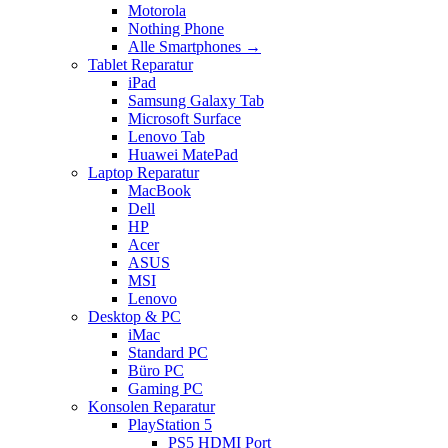
Motorola
Nothing Phone
Alle Smartphones →
Tablet Reparatur
iPad
Samsung Galaxy Tab
Microsoft Surface
Lenovo Tab
Huawei MatePad
Laptop Reparatur
MacBook
Dell
HP
Acer
ASUS
MSI
Lenovo
Desktop & PC
iMac
Standard PC
Büro PC
Gaming PC
Konsolen Reparatur
PlayStation 5
PS5 HDMI Port