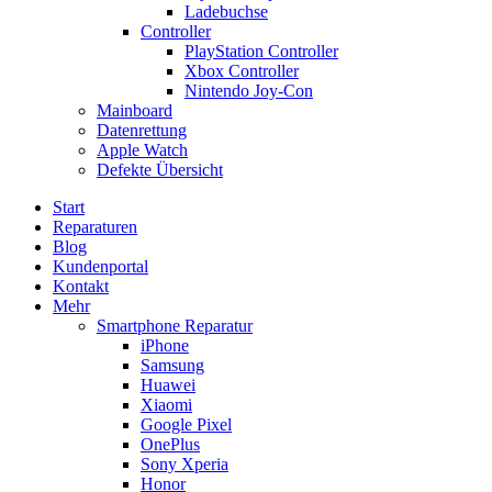
Ladebuchse
Controller
PlayStation Controller
Xbox Controller
Nintendo Joy-Con
Mainboard
Datenrettung
Apple Watch
Defekte Übersicht
Start
Reparaturen
Blog
Kundenportal
Kontakt
Mehr
Smartphone Reparatur
iPhone
Samsung
Huawei
Xiaomi
Google Pixel
OnePlus
Sony Xperia
Honor