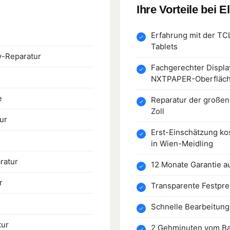
Ihre Vorteile bei E
Erfahrung mit der T
Tablets
-Reparatur
Fachgerechter Displa
NXTPAPER-Oberfläc
e
Reparatur der große
Zoll
ur
Erst-Einschätzung ko
in Wien-Meidling
ratur
12 Monate Garantie a
r
Transparente Festpre
Schnelle Bearbeitung
tur
2 Gehminuten vom Ba