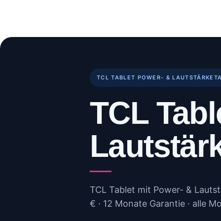
Skip
to
Start
Reparaturen
B
content
TCL TABLET POWER- & LAUTSTÄRKET
TCL Tabl
Lautstär
TCL Tablet mit Power- & Lautst
€ · 12 Monate Garantie · alle Mo