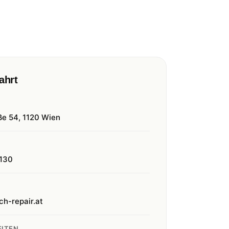
ahrt
ße 54, 1120 Wien
130
ch-repair.at
ITEN