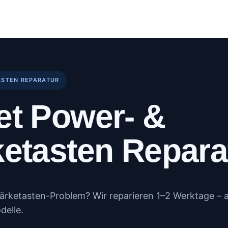
log
Kundenportal
Kontakt
Mehr
ASTEN REPARATUR
et Power- &
ketasten Repara
ärketasten-Problem? Wir reparieren 1–2 Werktage – 
delle.