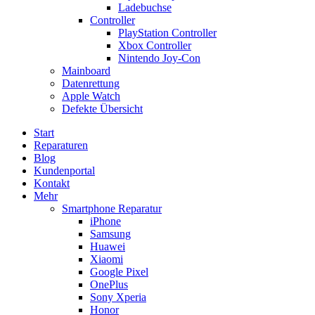
Ladebuchse
Controller
PlayStation Controller
Xbox Controller
Nintendo Joy-Con
Mainboard
Datenrettung
Apple Watch
Defekte Übersicht
Start
Reparaturen
Blog
Kundenportal
Kontakt
Mehr
Smartphone Reparatur
iPhone
Samsung
Huawei
Xiaomi
Google Pixel
OnePlus
Sony Xperia
Honor