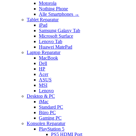
Motorola
Nothing Phone
Alle Smartphones →
Tablet Reparatur
iPad
Samsung Galaxy Tab
Microsoft Surface
Lenovo Tab
Huawei MatePad
Laptop Reparatur
MacBook
Dell
HP
Acer
ASUS
MSI
Lenovo
Desktop & PC
iMac
Standard PC
Büro PC
Gaming PC
Konsolen Reparatur
PlayStation 5
PS5 HDMI Port