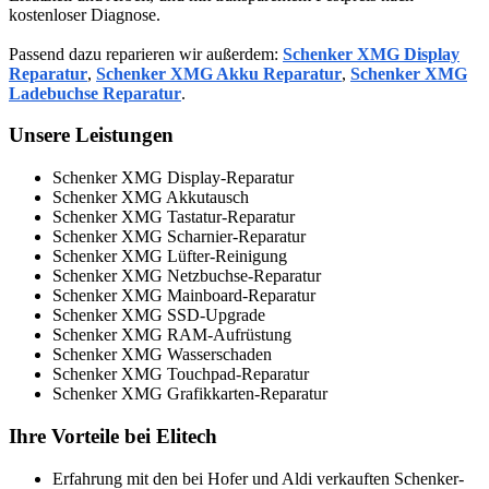
kostenloser Diagnose.
Passend dazu reparieren wir außerdem:
Schenker XMG Display
Reparatur
,
Schenker XMG Akku Reparatur
,
Schenker XMG
Ladebuchse Reparatur
.
Unsere Leistungen
Schenker XMG Display-Reparatur
Schenker XMG Akkutausch
Schenker XMG Tastatur-Reparatur
Schenker XMG Scharnier-Reparatur
Schenker XMG Lüfter-Reinigung
Schenker XMG Netzbuchse-Reparatur
Schenker XMG Mainboard-Reparatur
Schenker XMG SSD-Upgrade
Schenker XMG RAM-Aufrüstung
Schenker XMG Wasserschaden
Schenker XMG Touchpad-Reparatur
Schenker XMG Grafikkarten-Reparatur
Ihre Vorteile bei Elitech
Erfahrung mit den bei Hofer und Aldi verkauften Schenker-