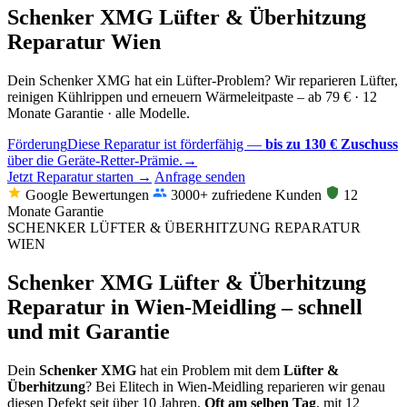
Schenker XMG Lüfter & Überhitzung
Reparatur Wien
Dein Schenker XMG hat ein Lüfter-Problem? Wir reparieren Lüfter,
reinigen Kühlrippen und erneuern Wärmeleitpaste – ab 79 € · 12
Monate Garantie · alle Modelle.
Förderung
Diese Reparatur ist förderfähig —
bis zu 130 € Zuschuss
über die Geräte-Retter-Prämie.
→
Jetzt Reparatur starten →
Anfrage senden
Google Bewertungen
3000+ zufriedene Kunden
12
Monate Garantie
SCHENKER LÜFTER & ÜBERHITZUNG REPARATUR
WIEN
Schenker XMG Lüfter & Überhitzung
Reparatur in Wien-Meidling – schnell
und mit Garantie
Dein
Schenker XMG
hat ein Problem mit dem
Lüfter &
Überhitzung
? Bei Elitech in Wien-Meidling reparieren wir genau
diesen Defekt seit über 10 Jahren.
Oft am selben Tag
, mit 12