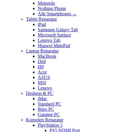
Motorola
Nothing Phone
Alle Smartphones →
Tablet Reparatur
iPad
Samsung Galaxy Tab
Microsoft Surface
Lenovo Tab
Huawei MatePad
Laptop Reparatur
MacBook
Dell
HP
Acer
ASUS
MSI
Lenovo
Desktop & PC
iMac
Standard PC
Büro PC
Gaming PC
Konsolen Reparatur
PlayStation 5
PS5 HDMI Port