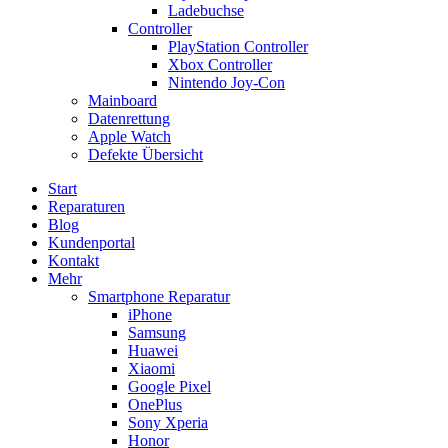
Ladebuchse
Controller
PlayStation Controller
Xbox Controller
Nintendo Joy-Con
Mainboard
Datenrettung
Apple Watch
Defekte Übersicht
Start
Reparaturen
Blog
Kundenportal
Kontakt
Mehr
Smartphone Reparatur
iPhone
Samsung
Huawei
Xiaomi
Google Pixel
OnePlus
Sony Xperia
Honor