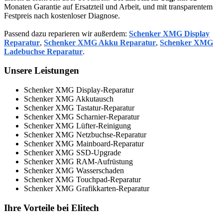
Monaten Garantie auf Ersatzteil und Arbeit, und mit transparentem
Festpreis nach kostenloser Diagnose.
Passend dazu reparieren wir außerdem:
Schenker XMG Display
Reparatur
,
Schenker XMG Akku Reparatur
,
Schenker XMG
Ladebuchse Reparatur
.
Unsere Leistungen
Schenker XMG Display-Reparatur
Schenker XMG Akkutausch
Schenker XMG Tastatur-Reparatur
Schenker XMG Scharnier-Reparatur
Schenker XMG Lüfter-Reinigung
Schenker XMG Netzbuchse-Reparatur
Schenker XMG Mainboard-Reparatur
Schenker XMG SSD-Upgrade
Schenker XMG RAM-Aufrüstung
Schenker XMG Wasserschaden
Schenker XMG Touchpad-Reparatur
Schenker XMG Grafikkarten-Reparatur
Ihre Vorteile bei Elitech