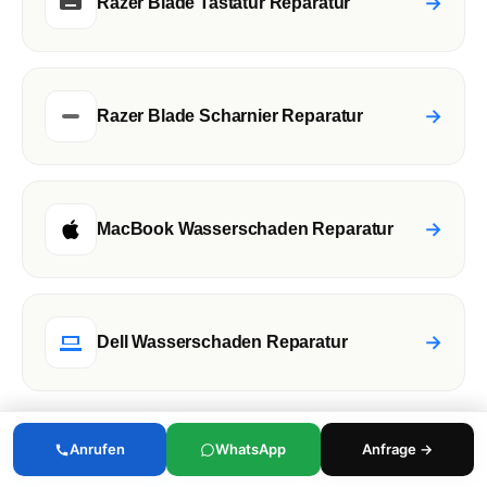
→
Razer Blade Tastatur Reparatur
→
Razer Blade Scharnier Reparatur
→
MacBook Wasserschaden Reparatur
→
Dell Wasserschaden Reparatur
Anrufen
Anrufen
WhatsApp
WhatsApp
Anfrage →
Anfrage →