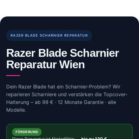
Skip
to
content
RAZER BLADE SCHARNIER REPARATUR
Razer Blade Scharnier
Reparatur Wien
Dein Razer Blade hat ein Scharnier-Problem? Wir
reparieren Scharniere und verstärken die Topcover-
Halterung – ab 99 € · 12 Monate Garantie · alle
Modelle.
FÖRDERUNG
Diese Reparatur ist förderfähig —
bis zu 130 €