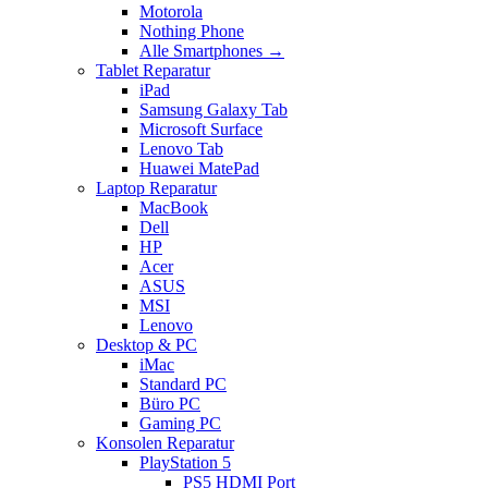
Motorola
Nothing Phone
Alle Smartphones →
Tablet Reparatur
iPad
Samsung Galaxy Tab
Microsoft Surface
Lenovo Tab
Huawei MatePad
Laptop Reparatur
MacBook
Dell
HP
Acer
ASUS
MSI
Lenovo
Desktop & PC
iMac
Standard PC
Büro PC
Gaming PC
Konsolen Reparatur
PlayStation 5
PS5 HDMI Port