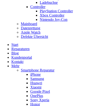
Ladebuchse
Controller
PlayStation Controller
Xbox Controller
Nintendo Joy-Con
Mainboard
Datenrettung
Apple Watch
Defekte Übersicht
Start
Reparaturen
Blog
Kundenportal
Kontakt
Mehr
Smartphone Reparatur
iPhone
Samsung
Huawei
Xiaomi
Google Pixel
OnePlus
Sony Xperia
Honor